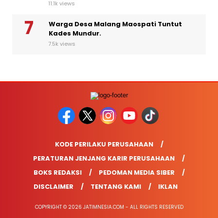
11.1k views
Warga Desa Malang Maospati Tuntut
Kades Mundur.
7.5k views
KODE PERILAKU PERUSAHAAN
PERATURAN JENJANG KARIR PERUSAHAAN
BOKS REDAKSI
PEDOMAN MEDIA SIBER
DISCLAIMER
TENTANG KAMI
IKLAN
COPYRIGHT © 2026 JATIMNESIA.COM - ALL RIGHTS RESERVED