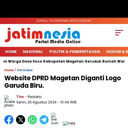
SCROLL TO CONTINUE WITH CONTENT
HOME
NASIONAL
POLITIK & PEMERINTAHAN
HUKUM & K
han Warga Desa Soco Kabupaten Magetan Geruduk Rumah Warga.
/
Home
Peristiwa
Website DPRD Magetan Diganti Logo
Garuda Biru.
Tim
- Redaksi
Senin, 26 Agustus 2024
- 10:49 WIB