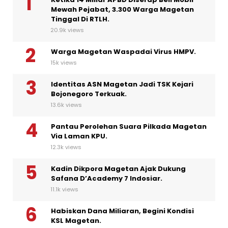
Mewah Pejabat, 3.300 Warga Magetan
Tinggal Di RTLH.
20.9k views
Warga Magetan Waspadai Virus HMPV.
15k views
Identitas ASN Magetan Jadi TSK Kejari
Bojonegoro Terkuak.
13.6k views
Pantau Perolehan Suara Pilkada Magetan
Via Laman KPU.
12.3k views
Kadin Dikpora Magetan Ajak Dukung
Safana D’Academy 7 Indosiar.
11.1k views
Habiskan Dana Miliaran, Begini Kondisi
KSL Magetan.