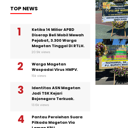
TOP NEWS
Ketika 14 Miliar APBD
Diserap Beli Mobil Mewah
Pejabat, 3.300 Warga
Magetan Tinggal Di RTLH.
20.9k views
Warga Magetan
Waspadai Virus HMPV.
15k views
Identitas ASN Magetan
Jadi TSK Kejari
Bojonegoro Terkuak.
13.6k views
Pantau Perolehan Suara
Pilkada Magetan Via
Laman KPU.