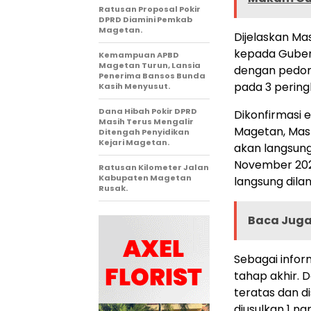
Ratusan Proposal Pokir
DPRD Diamini Pemkab
Magetan.
Dijelaskan Ma
kepada Gubern
Kemampuan APBD
Magetan Turun, Lansia
dengan pedom
Penerima Bansos Bunda
pada 3 pering
Kasih Menyusut.
Dana Hibah Pokir DPRD
Dikonfirmasi 
Masih Terus Mengalir
Magetan, Masr
Ditengah Penyidikan
Kejari Magetan.
akan langsung
November 2025
Ratusan Kilometer Jalan
Kabupaten Magetan
langsung dilan
Rusak.
Baca Juga 
Sebagai infor
tahap akhir. 
teratas dan d
diusulkan 1 