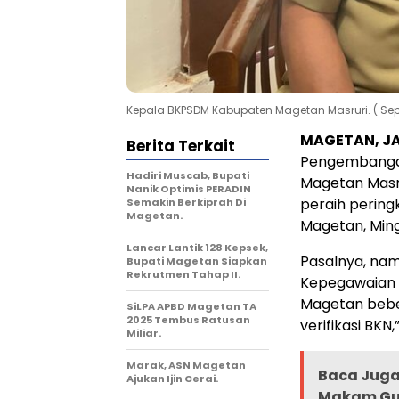
Kepala BKPSDM Kabupaten Magetan Masruri. ( Se
MAGETAN, J
Berita Terkait
Pengembanga
Hadiri Muscab, Bupati
Magetan Masru
Nanik Optimis PERADIN
peraih pering
Semakin Berkiprah Di
Magetan.
Magetan, Ming
Lancar Lantik 128 Kepsek,
Pasalnya, nam
Bupati Magetan Siapkan
Rekrutmen Tahap II.
Kepegawaian 
Magetan beber
SiLPA APBD Magetan TA
2025 Tembus Ratusan
verifikasi BKN,
Miliar.
Marak, ASN Magetan
Baca Juga 
Ajukan Ijin Cerai.
Makam Gub