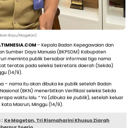
ptian Bayu/Magetan).
ATIMNESIA.COM
– Kepala Badan Kepegawaian dan
n Sumber Daya Manusia (BKPSDM) Kabupaten
ri meminta publik bersabar informasi tiga nama
kat teratas pada seleksi Sekretaris daerah (Sekda)
gu (14/9).
a – nama itu akan dibuka ke publik setelah Badan
Nasional (BKN) menerbitkan
Verifikasi
seleksi Sekda
apa waktu lalu. ” Ya (
dibuka ke publik
), setelah keluar
” kata Masruri, Minggu (14/9).
:
Ke Magetan, Tri Rismaharini Khusus Ziarah
ernur Soerjo