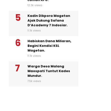
12.3k views
Kadin Dikpora Magetan
Ajak Dukung Safana
D’Academy 7 Indosiar.
11.1k views
Habiskan Dana Miliaran,
Begini Kondisi KSL
Magetan.
11.1k views
Warga Desa Malang
Maospati Tuntut Kades
Mundur.
7.5k views