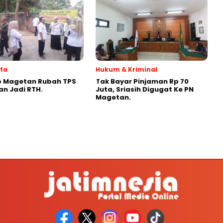
ata
Hukum & Kriminal
 Magetan Rubah TPS
Tak Bayar Pinjaman Rp 70
n Jadi RTH.
Juta, Sriasih Digugat Ke PN
Magetan.