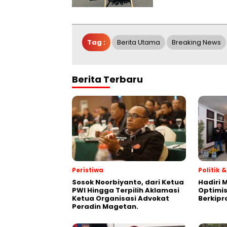
Tag :
Berita Utama
Breaking News
Berita Terbaru
Peristiwa
Politik
Sosok Noorbiyanto, dari Ketua
Hadiri 
PWI Hingga Terpilih Aklamasi
Optimis
Ketua Organisasi Advokat
Berkipr
Peradin Magetan.