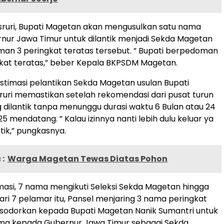
sruri, Bupati Magetan akan mengusulkan satu nama
ur Jawa Timur untuk dilantik menjadi Sekda Magetan
an 3 peringkat teratas tersebut. ” Bupati berpedoman
kat teratas,” beber Kepala BKPSDM Magetan.
estimasi pelantikan Sekda Magetan usulan Bupati
uri memastikan setelah rekomendasi dari pusat turun
 dilantik tanpa menunggu durasi waktu 6 Bulan atau 24
 mendatang. ” Kalau izinnya nanti lebih dulu keluar ya
tik,” pungkasnya.
:
Warga Magetan Tewas Diatas Pohon
masi, 7 nama mengikuti Seleksi Sekda Magetan hingga
Dari 7 pelamar itu, Pansel menjaring 3 nama peringkat
isodorkan kepada Bupati Magetan Nanik Sumantri untuk
nama kepada Gubernur Jawa Timur sebagai Sekda