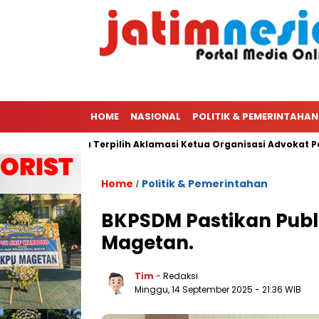
HOME
NASIONAL
POLITIK & PEMERINTAHAN
 PWI Hingga Terpilih Aklamasi Ketua Organisasi Advokat Peradin 
Home
Politik & Pemerintahan
/
BKPSDM Pastikan Publ
Magetan.
Tim
- Redaksi
Minggu, 14 September 2025
- 21:36 WIB