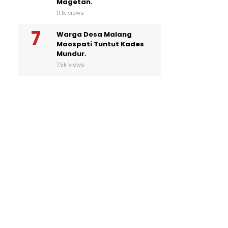
Magetan.
11.1k views
Warga Desa Malang
Maospati Tuntut Kades
Mundur.
7.5k views