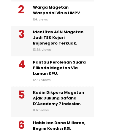
Warga Magetan
Waspadai Virus HMPV.
15k views
Identitas ASN Magetan
Jadi TSK Kejari
Bojonegoro Terkuak.
13.6k views
Pantau Perolehan Suara
Pilkada Magetan Via
Laman KPU.
12.3k views
Kadin Dikpora Magetan
Ajak Dukung Safana
D’Academy 7 Indosiar.
11.1k views
Habiskan Dana Miliaran,
Begini Kondisi KSL