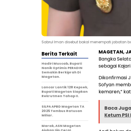
Sabrul Iman disebut bakal menempati jabatan ba
MAGETAN, J
Berita Terkait
Bangka Selata
Hadiri Muscab, Bupati
sebagai Kajar
Nanik Optimis PERADIN
Semakin Berkiprah Di
Magetan.
Dikonfirmasi J
Sofyan memben
Lancar Lantik 128 Kepsek,
kemaren,” kata
Bupati Magetan Siapkan
Rekrutmen Tahap II.
SiLPA APBD Magetan TA
Baca Juga 
2025 Tembus Ratusan
Ketum PSI
Miliar.
Marak, ASN Magetan
Ajukan Ijin Cerai.