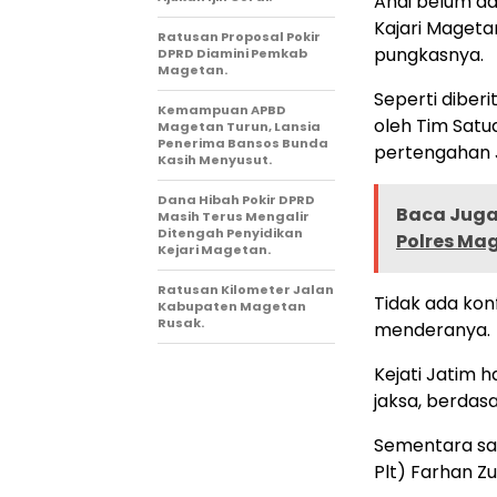
Andi belum d
Kajari Mageta
Ratusan Proposal Pokir
pungkasnya.
DPRD Diamini Pemkab
Magetan.
Seperti diber
Kemampuan APBD
oleh Tim Satu
Magetan Turun, Lansia
Penerima Bansos Bunda
pertengahan J
Kasih Menyusut.
Dana Hibah Pokir DPRD
Baca Juga 
Masih Terus Mengalir
Ditengah Penyidikan
Polres Ma
Kejari Magetan.
Ratusan Kilometer Jalan
Tidak ada kon
Kabupaten Magetan
Rusak.
menderanya.
Kejati Jatim 
jaksa, berdas
Sementara saat
Plt) Farhan Zu