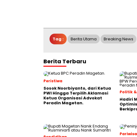
Tag :
Berita Utama
Breaking News
Berita Terbaru
Peristiwa
Sosok Noorbiyanto, dari Ketua
Politik
PWI Hingga Terpilih Aklamasi
Ketua Organisasi Advokat
Hadiri 
Peradin Magetan.
Optimis
Berkipr
Pariwis
Pendidikan