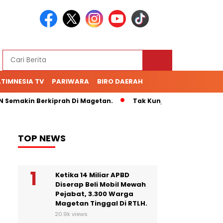
TIMNESIA TV
PARIWARA
BIRO DAERAH
akin Berkiprah Di Magetan.
Tak Kunjung Bayar Hutang 70 
TOP NEWS
Ketika 14 Miliar APBD
Diserap Beli Mobil Mewah
Pejabat, 3.300 Warga
Magetan Tinggal Di RTLH.
20.9k views