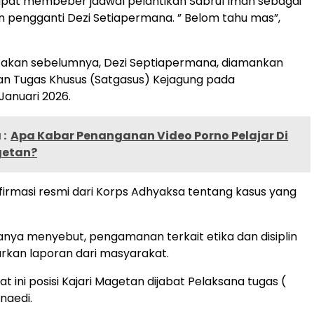
apat membeber jadwal pelantikan Sabrul Iman sebagai
n pengganti Dezi Setiapermana. ” Belom tahu mas”,
itakan sebelumnya, Dezi Septiapermana, diamankan
an Tugas Khusus (Satgasus) Kejagung pada
anuari 2026.
:
Apa Kabar Penanganan Video Porno Pelajar Di
getan?
firmasi resmi dari Korps Adhyaksa tentang kasus yang
hanya menyebut, pengamanan terkait etika dan disiplin
arkan laporan dari masyarakat.
 ini posisi Kajari Magetan dijabat Pelaksana tugas (
naedi.