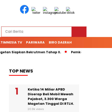
TIMNESIA TV
PARIWARA
BIRO DAERAH
etan Siapkan Rekrutmen Tahap II.
Pemkab Magetan Rubah TPS
TOP NEWS
Ketika 14 Miliar APBD
Diserap Beli Mobil Mewah
Pejabat, 3.300 Warga
Magetan Tinggal Di RTLH.
20.9k views