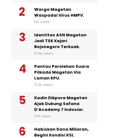
Warga Magetan
Waspadai Virus HMPV.
15k views
Identitas ASN Magetan
Jadi TSK Kejari
Bojonegoro Terkuak.
13.6k views
Pantau Perolehan Suara
Pilkada Magetan Via
Laman KPU.
12.3k views
Kadin Dikpora Magetan
Ajak Dukung Safana
D’Academy 7 Indosiar.
11.1k views
Habiskan Dana Miliaran,
Begini Kondisi KSL