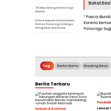
Bakal Revi
76 Ribu Warga Ponorogo
Miskin.
“ Pasca diund
2 Perempuan Diamankan
Karena kemari
Polres Ponorogo Diduga
Pengedar Narkoba.
Ponorogo Sugi
Tag :
Berita Utama
Breaking News
Berita Terbaru
Pendidi
Lancar 
Hukum & Kriminal