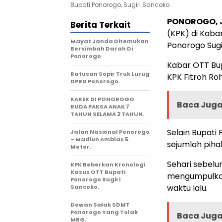
Bupati Ponorogo, Sugiri Sancoko
PONOROGO, 
Berita Terkait
(KPK) di Kab
Mayat Janda Ditemukan
Ponorogo Sugi
Bersimbah Darah Di
Ponorogo
Kabar OTT Bup
Ratusan Sopir Truk Lurug
KPK Fitroh Roh
DPRD Ponorogo.
KAKEK DI PONOROGO
Baca Juga 
RUDA PAKSA ANAK 7
TAHUN SELAMA 2 TAHUN.
Selain Bupati
Jalan Nasional Ponorogo
– Madiun Amblas 5
sejumlah pihak
Meter.
Sehari sebelu
KPK Beberkan Kronologi
Kasus OTT Bupati
mengumpulkan
Ponorogo Sugiri
waktu lalu.
Sancoko.
Dewan Sidak SDMT
Ponorogo Yang Tolak
Baca Juga 
MBG.