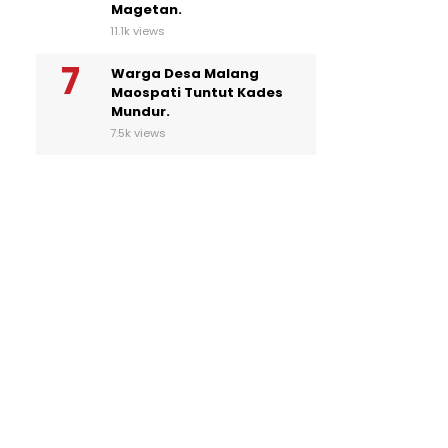
Magetan.
11.1k views
Warga Desa Malang
Maospati Tuntut Kades
Mundur.
7.5k views