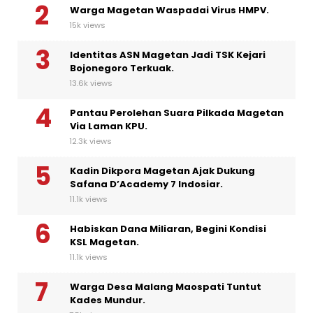
Warga Magetan Waspadai Virus HMPV.
15k views
Identitas ASN Magetan Jadi TSK Kejari
Bojonegoro Terkuak.
13.6k views
Pantau Perolehan Suara Pilkada Magetan
Via Laman KPU.
12.3k views
Kadin Dikpora Magetan Ajak Dukung
Safana D’Academy 7 Indosiar.
11.1k views
Habiskan Dana Miliaran, Begini Kondisi
KSL Magetan.
11.1k views
Warga Desa Malang Maospati Tuntut
Kades Mundur.