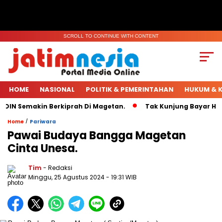
SCROLL TO CONTINUE WITH CONTENT
HOME
NASIONAL
POLITIK & PEMERINTAHAN
HUKUM & K
DIN Semakin Berkiprah Di Magetan.
Tak Kunjung Bayar Huta
/
Home
Pariwara
Pawai Budaya Bangga Magetan
Cinta Unesa.
Tim
- Redaksi
Minggu, 25 Agustus 2024
- 19:31 WIB