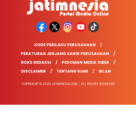
KODE PERILAKU PERUSAHAAN
PERATURAN JENJANG KARIR PERUSAHAAN
BOKS REDAKSI
PEDOMAN MEDIA SIBER
DISCLAIMER
TENTANG KAMI
IKLAN
COPYRIGHT © 2026 JATIMNESIA.COM - ALL RIGHTS RESERVED