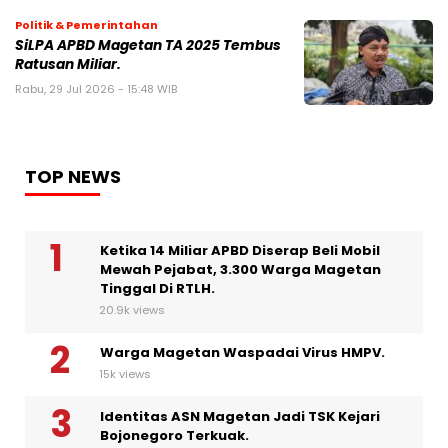
Politik & Pemerintahan
SiLPA APBD Magetan TA 2025 Tembus
Ratusan Miliar.
Rabu, 29 Jul 2026 - 15:48 WIB
TOP NEWS
Ketika 14 Miliar APBD Diserap Beli Mobil
Mewah Pejabat, 3.300 Warga Magetan
Tinggal Di RTLH.
20.9k views
Warga Magetan Waspadai Virus HMPV.
15k views
Identitas ASN Magetan Jadi TSK Kejari
Bojonegoro Terkuak.