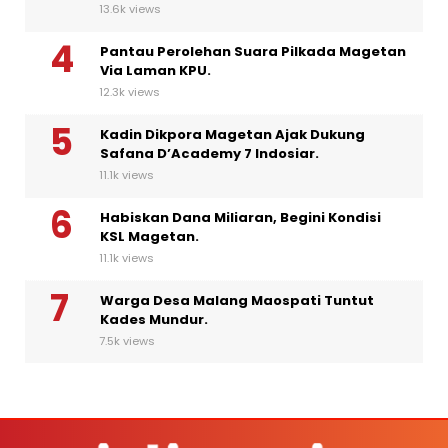
13.6k views
Pantau Perolehan Suara Pilkada Magetan
Via Laman KPU.
12.3k views
Kadin Dikpora Magetan Ajak Dukung
Safana D’Academy 7 Indosiar.
11.1k views
Habiskan Dana Miliaran, Begini Kondisi
KSL Magetan.
11.1k views
Warga Desa Malang Maospati Tuntut
Kades Mundur.
7.5k views