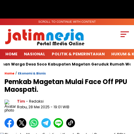
SCROLL TO CONTINUE WITH CONTENT
HOME
NASIONAL
POLITIK & PEMERINTAHAN
HUKUM & K
uhan Warga Desa Soco Kabupaten Magetan Geruduk Rumah Warga
/
Home
Ekonomi & Bisnis
Pemkab Magetan Mulai Face Off PPU
Maospati.
Tim
- Redaksi
Rabu, 28 Mei 2025
- 19:01 WIB