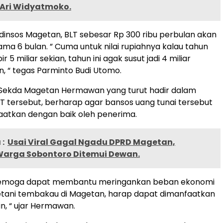
Ari Widyatmoko.
dinsos Magetan, BLT sebesar Rp 300 ribu perbulan akan
ama 6 bulan. ” Cuma untuk nilai rupiahnya kalau tahun
 5 miliar sekian, tahun ini agak susut jadi 4 miliar
, “ tegas Parminto Budi Utomo.
) Sekda Magetan Hermawan yang turut hadir dalam
T tersebut, berharap agar bansos uang tunai tersebut
aatkan dengan baik oleh penerima.
:
Usai Viral Gagal Ngadu DPRD Magetan,
Warga Sobontoro Ditemui Dewan.
 semoga dapat membantu meringankan beban ekonomi
etani tembakau di Magetan, harap dapat dimanfaatkan
n, “ ujar Hermawan.