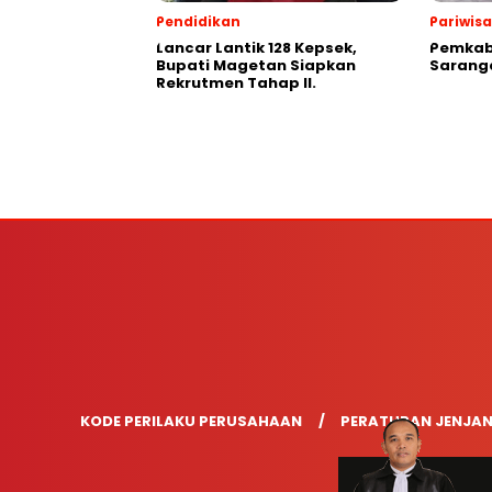
Pendidikan
Pariwis
Lancar Lantik 128 Kepsek,
Pemkab
Bupati Magetan Siapkan
Saranga
Rekrutmen Tahap II.
KODE PERILAKU PERUSAHAAN
PERATURAN JENJAN