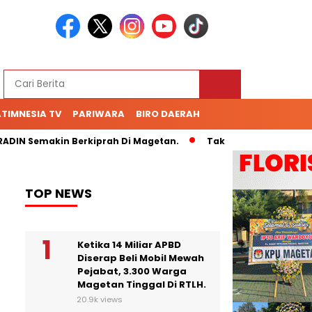
TIMNESIA TV
PARIWARA
BIRO DAERAH
N Semakin Berkiprah Di Magetan.
Tak Kunjung Bayar Hutang
TOP NEWS
Ketika 14 Miliar APBD
Diserap Beli Mobil Mewah
Pejabat, 3.300 Warga
Magetan Tinggal Di RTLH.
20.9k views