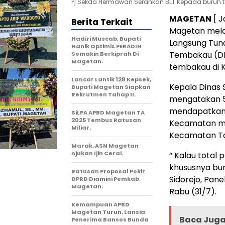
Pj Sekda Hermawan Serahkan BLT Kepada buruh 
MAGETAN
[ J
Berita Terkait
Magetan melal
Hadiri Muscab, Bupati
Langsung Tuna
Nanik Optimis PERADIN
Tembakau (DB
Semakin Berkiprah Di
Magetan.
tembakau di K
Lancar Lantik 128 Kepsek,
Kepala Dinas 
Bupati Magetan Siapkan
Rekrutmen Tahap II.
mengatakan 5
mendapatkan B
SiLPA APBD Magetan TA
2025 Tembus Ratusan
Kecamatan mel
Miliar.
Kecamatan Ta
Marak, ASN Magetan
Ajukan Ijin Cerai.
“ Kalau total
khususnya bu
Ratusan Proposal Pokir
Sidorejo, Pan
DPRD Diamini Pemkab
Magetan.
Rabu (31/7).
Kemampuan APBD
Magetan Turun, Lansia
Baca Juga 
Penerima Bansos Bunda