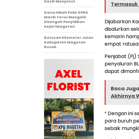
Kasih Menyusut.
Termasuk 
Dana Hibah Pokir DPRD
Masih Terus Mengalir
Dijabarkan Ka
Ditengah Penyidikan
Kejari Magetan.
disalurkan sel
kemarin hampir
Ratusan Kilometer Jalan
Kabupaten Magetan
empat ratusan
Rusak.
Penjabat (Pj
penyaluran BL
dapat dimanf
Baca Juga 
Akhirnya 
“ Dengan ini
para buruh p
sebaik mungki