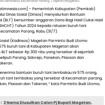
tani tembakau Kecamatan Parang. ( Septian/Magetan).
atimnesia.com] – Pemerintah Kabupaten (Pemkab)
ui Dinas Sosial (Dinsos) menyalurkan Bantuan
i (BLT) bersumber anggaran Dana Bagi Hasil Cukai Hasil
HCHT) Tahun 2024 kepada ratusan buruh tani
ecamatan Parang, Rabu (31/7).
Sosial (Kadinsos) Magetan Parminto Budi Utomo
75 buruh tani di Kabupaten Magetan akan
LT sebesar Rp 300 ribu yang tersebar di sejumlah
iputi Parang, Sidorejo, Panekan, Plaosan dan
keran.
 penerima bantuan buruh tani tembakau ini 575 orang,
ruh tani tembakau yang tersebar di Kecamatan parang,
ekan, Plaosan dan Takeran, “ kata Parminto Budi Utomo,
:
3 Nama Diusulkan Calon Pj Bupati Magetan,