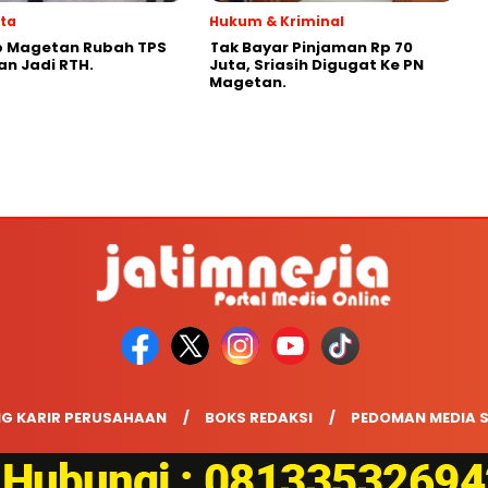
ata
Hukum & Kriminal
 Magetan Rubah TPS
Tak Bayar Pinjaman Rp 70
n Jadi RTH.
Juta, Sriasih Digugat Ke PN
Magetan.
G KARIR PERUSAHAAN
BOKS REDAKSI
PEDOMAN MEDIA S
COPYRIGHT © 2026 JATIMNESIA.COM - ALL RIGHTS RESERVED