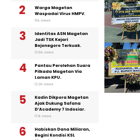
Warga Magetan
Waspadai Virus HMPV.
15k views
Identitas ASN Magetan
Jadi TSK Kejari
Bojonegoro Terkuak.
13.6k views
Pantau Perolehan Suara
Pilkada Magetan Via
Laman KPU.
12.3k views
Kadin Dikpora Magetan
Ajak Dukung Safana
D’Academy 7 Indosiar.
11.1k views
Habiskan Dana Miliaran,
Begini Kondisi KSL