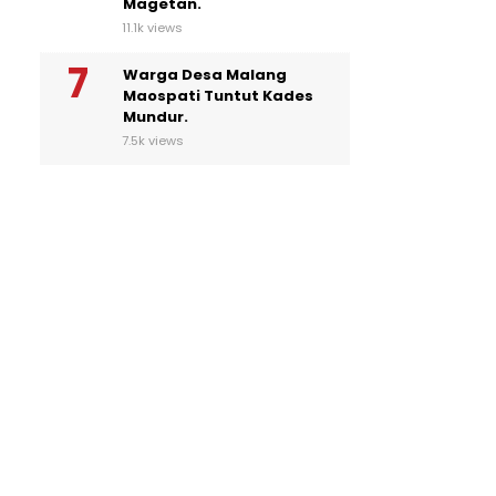
Magetan.
11.1k views
Warga Desa Malang
Maospati Tuntut Kades
Mundur.
7.5k views