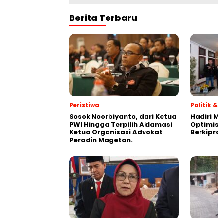
Berita Terbaru
Peristiwa
Politik
Sosok Noorbiyanto, dari Ketua
Hadiri 
PWI Hingga Terpilih Aklamasi
Optimis
Ketua Organisasi Advokat
Berkipr
Peradin Magetan.