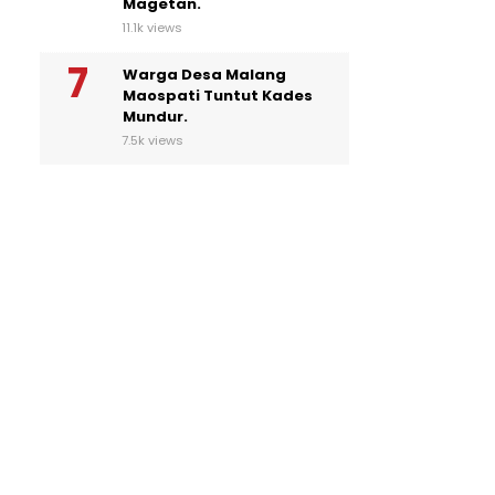
Magetan.
11.1k views
Warga Desa Malang
Maospati Tuntut Kades
Mundur.
7.5k views