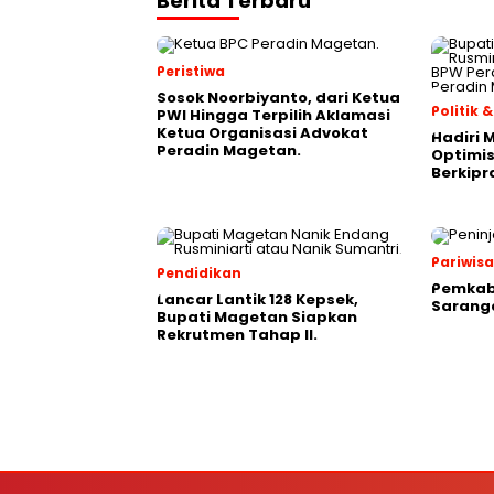
Berita Terbaru
Peristiwa
Sosok Noorbiyanto, dari Ketua
Politik
PWI Hingga Terpilih Aklamasi
Ketua Organisasi Advokat
Hadiri 
Peradin Magetan.
Optimis
Berkipr
Pariwis
Pendidikan
Pemkab
Lancar Lantik 128 Kepsek,
Saranga
Bupati Magetan Siapkan
Rekrutmen Tahap II.