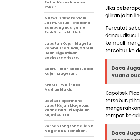
Rutan Kasus Korupsi
Pokkir.
Jika beberapa
giliran jalan 
Muswil 3 BPW Peradin
Jatim, Ketua Petahana
Tercatat seba
Bambang Rudiyanto
Raih Suara Mutlak.
danau, disusu
kembali meng
Jabatan Kajari Magetan
Kembali Berubah, Sabrul
tercebur ke d
Iman Digantikan
Soekesto Ariesto.
Baca Juga 
Sabrul Iman Bakal Jabat
Kajari Magetan.
Yuana Dudu
KPK OTT Wali Kota
Madiun Maidi.
Kapolsek Plao
tersebut, pi
Dezi Setiapermana
Jabat Kajari Magetan,
mengerahkan 
Yuana Duduki Aspidum
tempat kejadi
Kejati Sultra.
Korban Longsor Galian C
Magetan Ditemukan.
Baca Juga 