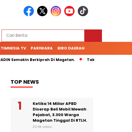
TIMNESIA TV
PARIWARA
BIRO DAERAH
N Semakin Berkiprah Di Magetan.
Tak Kunjung Bayar Hutang
TOP NEWS
Ketika 14 Miliar APBD
Diserap Beli Mobil Mewah
Pejabat, 3.300 Warga
Magetan Tinggal Di RTLH.
20.9k views