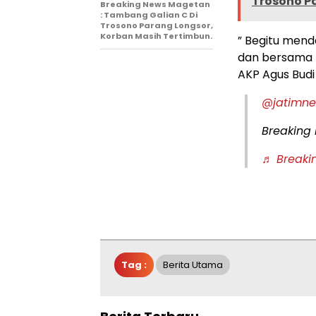
Trosono P
Breaking News Magetan
: Tambang Galian C Di
Trosono Parang Longsor,
Korban Masih Tertimbun.
” Begitu mend
dan bersama 
AKP Agus Budi 
@jatimne
Breaking 
♬ Breakin
Tag :
Berita Utama