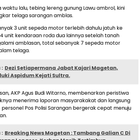
 waktu lalu, tebing lereng gunung Lawu ambrol, kini
lingkar telaga sarangan amblas.
nyak 3 unit sepeda motor terlebih dahulu jatuh ke
l 4 unit kendaraan roda dua lainnya setelah tanah
alami amblasan, total sebanyak 7 sepeda motor
alam telaga.
:
Dezi Setiapermana Jabat Kajari Magetan,
ki Aspidum Kejati Sultra.
san, AKP Agus Budi Witarno, membenarkan peristiwa
haknya menerima laporan masyarakakat dan langsung
personel Pos Polisi Sarangan bergerak cepat menuju
an.
:
Breaking News Magetan : Tambang Galian C Di