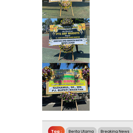
Tag :
Berita Utama
Breaking News