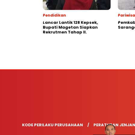
Pendidikan
Pariwis
Lancar Lantik 128 Kepsek,
Pemkab
Bupati Magetan Siapkan
Saranga
Rekrutmen Tahap II.
KODE PERILAKU PERUSAHAAN
PERATURAN JENJAN