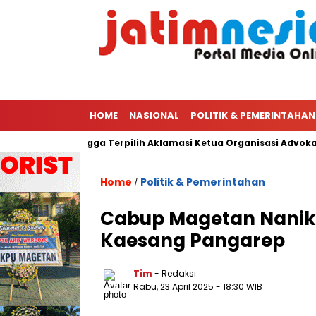
HOME
NASIONAL
POLITIK & PEMERINTAHAN
Ketua PWI Hingga Terpilih Aklamasi Ketua Organisasi Advokat Pe
Home
Politik & Pemerintahan
/
Cabup Magetan Nanik
Kaesang Pangarep
Tim
- Redaksi
Rabu, 23 April 2025
- 18:30 WIB