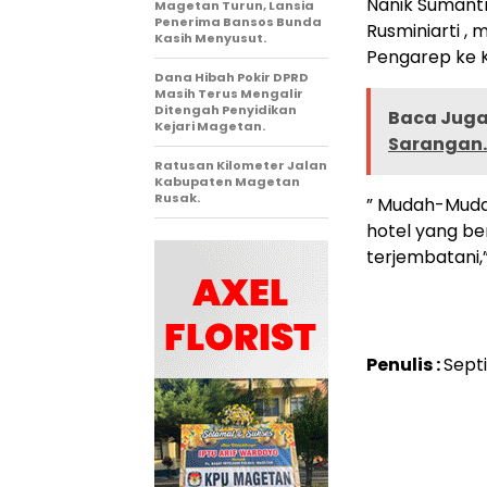
Nanik Sumantr
Magetan Turun, Lansia
Penerima Bansos Bunda
Rusminiarti ,
Kasih Menyusut.
Pengarep ke 
Dana Hibah Pokir DPRD
Masih Terus Mengalir
Ditengah Penyidikan
Baca Juga 
Kejari Magetan.
Sarangan.
Ratusan Kilometer Jalan
Kabupaten Magetan
Rusak.
” Mudah-Mudah
hotel yang be
terjembatani,
Penulis :
Sept