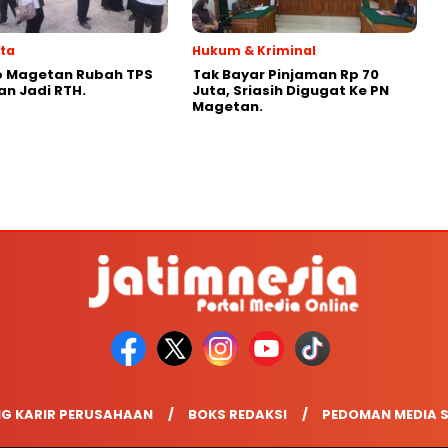
ata
Hukum & Kriminal
 Magetan Rubah TPS
Tak Bayar Pinjaman Rp 70
n Jadi RTH.
Juta, Sriasih Digugat Ke PN
Magetan.
G KARIR PERUSAHAAN
BOKS REDAKSI
PEDOMAN MEDIA S