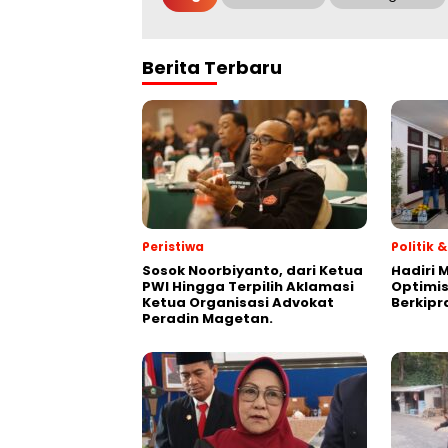
Berita Terbaru
Peristiwa
Politik
Sosok Noorbiyanto, dari Ketua
Hadiri 
PWI Hingga Terpilih Aklamasi
Optimis
Ketua Organisasi Advokat
Berkipr
Peradin Magetan.