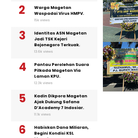
Warga Magetan
Waspadai Virus HMPV.
15k views
Identitas ASN Magetan
Jadi TSK Kejari
Bojonegoro Terkuak.
13.6k views
Pantau Perolehan Suara
Pilkada Magetan Via
Laman KPU.
12.3k views
Kadin Dikpora Magetan
Ajak Dukung Safana
D’Academy 7 Indosiar.
11.1k views
Habiskan Dana Miliaran,
Begini Kondisi KSL