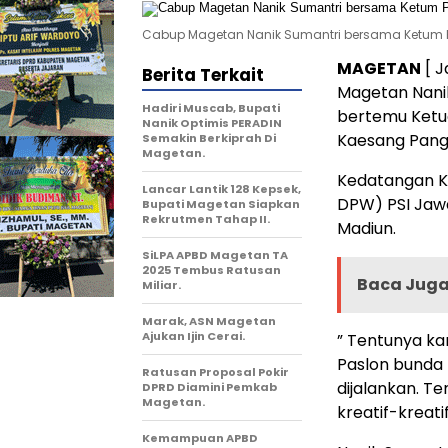
Cabup Magetan Nanik Sumantri bersama Ketum 
MAGETAN
[ J
Berita Terkait
Magetan Nanik
Hadiri Muscab, Bupati
bertemu Ketua
Nanik Optimis PERADIN
Kaesang Panga
Semakin Berkiprah Di
Magetan.
Kedatangan K
Lancar Lantik 128 Kepsek,
DPW) PSI Jawa
Bupati Magetan Siapkan
Rekrutmen Tahap II.
Madiun.
SiLPA APBD Magetan TA
2025 Tembus Ratusan
Baca Juga 
Miliar.
Marak, ASN Magetan
Ajukan Ijin Cerai.
” Tentunya ka
Paslon bunda
Ratusan Proposal Pokir
dijalankan. T
DPRD Diamini Pemkab
Magetan.
kreatif-kreati
Kemampuan APBD