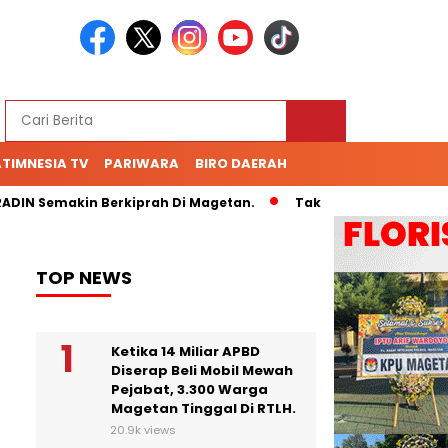
TIMNESIA TV
PARIWARA
BIRO DAERAH
N Semakin Berkiprah Di Magetan.
Tak Kunjung Bayar Hutang
TOP NEWS
Ketika 14 Miliar APBD
Diserap Beli Mobil Mewah
Pejabat, 3.300 Warga
Magetan Tinggal Di RTLH.
20.9k views