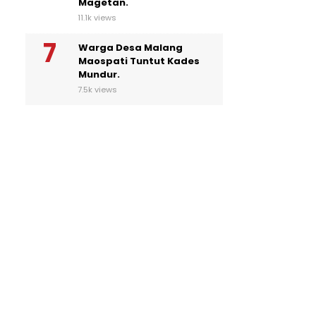
Magetan.
11.1k views
Warga Desa Malang
Maospati Tuntut Kades
Mundur.
7.5k views