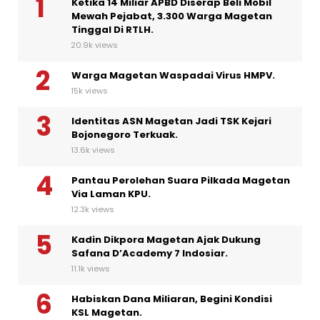
Ketika 14 Miliar APBD Diserap Beli Mobil
Mewah Pejabat, 3.300 Warga Magetan
Tinggal Di RTLH.
20.9k views
Warga Magetan Waspadai Virus HMPV.
15k views
Identitas ASN Magetan Jadi TSK Kejari
Bojonegoro Terkuak.
13.6k views
Pantau Perolehan Suara Pilkada Magetan
Via Laman KPU.
12.3k views
Kadin Dikpora Magetan Ajak Dukung
Safana D’Academy 7 Indosiar.
11.1k views
Habiskan Dana Miliaran, Begini Kondisi
KSL Magetan.