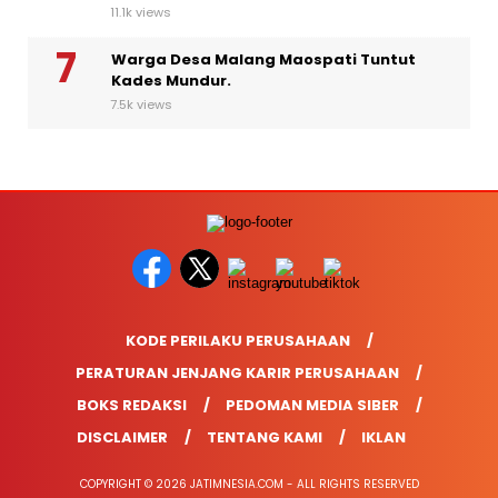
11.1k views
Warga Desa Malang Maospati Tuntut
Kades Mundur.
7.5k views
KODE PERILAKU PERUSAHAAN
PERATURAN JENJANG KARIR PERUSAHAAN
BOKS REDAKSI
PEDOMAN MEDIA SIBER
DISCLAIMER
TENTANG KAMI
IKLAN
COPYRIGHT © 2026 JATIMNESIA.COM - ALL RIGHTS RESERVED