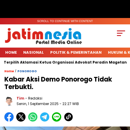
SCROLL TO CONTINUE WITH CONTENT
HOME
NASIONAL
POLITIK & PEMERINTAHAN
HUKUM & K
Terpilih Aklamasi Ketua Organisasi Advokat Peradin Magetan.
/
Home
PONOROGO
Kabar Aksi Demo Ponorogo Tidak
Terbukti.
Tim
- Redaksi
Senin, 1 September 2025
- 22:27 WIB