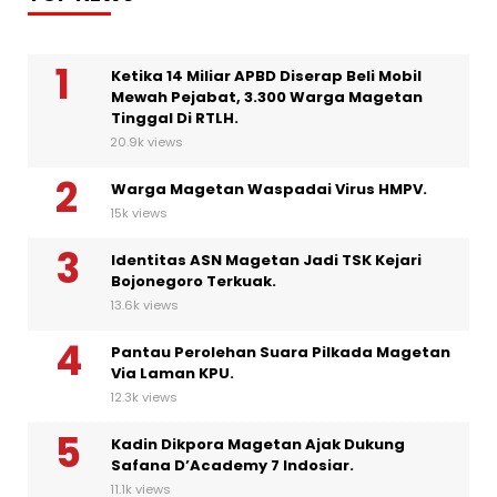
Ketika 14 Miliar APBD Diserap Beli Mobil
Mewah Pejabat, 3.300 Warga Magetan
Tinggal Di RTLH.
20.9k views
Warga Magetan Waspadai Virus HMPV.
15k views
Identitas ASN Magetan Jadi TSK Kejari
Bojonegoro Terkuak.
13.6k views
Pantau Perolehan Suara Pilkada Magetan
Via Laman KPU.
12.3k views
Kadin Dikpora Magetan Ajak Dukung
Safana D’Academy 7 Indosiar.
11.1k views