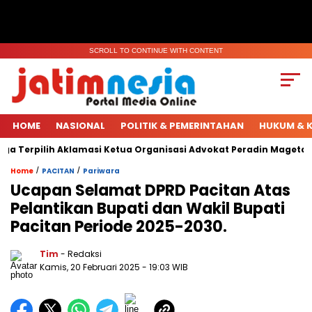
SCROLL TO CONTINUE WITH CONTENT
HOME
NASIONAL
POLITIK & PEMERINTAHAN
HUKUM & K
 Terpilih Aklamasi Ketua Organisasi Advokat Peradin Magetan.
/
/
Home
PACITAN
Pariwara
Ucapan Selamat DPRD Pacitan Atas
Pelantikan Bupati dan Wakil Bupati
Pacitan Periode 2025-2030.
Tim
- Redaksi
Kamis, 20 Februari 2025
- 19:03 WIB