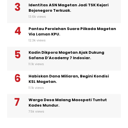
Identitas ASN Magetan Jadi TSK Kejari
Bojonegoro Terkuak.
13.6k views
Pantau Perolehan Suara Pilkada Magetan
Via Laman KPU.
12.3k views
Kadin Dikpora Magetan Ajak Dukung
Safana D’Academy 7 Indosiar.
11.1k views
Habiskan Dana Miliaran, Begini Kondisi
KSL Magetan.
11.1k views
Warga Desa Malang Maospati Tuntut
Kades Mundur.
7.5k views