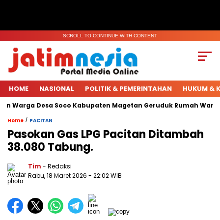
SCROLL TO CONTINUE WITH CONTENT
HOME
NASIONAL
POLITIK & PEMERINTAHAN
HUKUM & K
an Warga Desa Soco Kabupaten Magetan Geruduk Rumah Warga.
/
Home
PACITAN
Pasokan Gas LPG Pacitan Ditambah
38.080 Tabung.
Tim
- Redaksi
Rabu, 18 Maret 2026
- 22:02 WIB