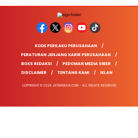
KODE PERILAKU PERUSAHAAN
PERATURAN JENJANG KARIR PERUSAHAAN
BOKS REDAKSI
PEDOMAN MEDIA SIBER
DISCLAIMER
TENTANG KAMI
IKLAN
COPYRIGHT © 2026 JATIMNESIA.COM - ALL RIGHTS RESERVED