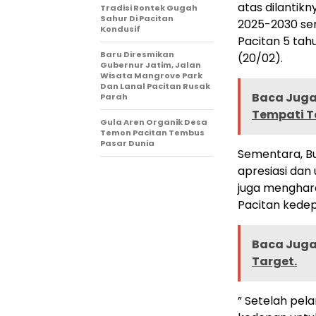
atas dilantikn
Tradisi Rontek Gugah
Sahur Di Pacitan
2025-2030 se
Kondusif
Pacitan 5 tah
Baru Diresmikan
(20/02).
Gubernur Jatim, Jalan
Wisata Mangrove Park
Dan Lanal Pacitan Rusak
Baca Juga 
Parah
Tempati T
Gula Aren Organik Desa
Temon Pacitan Tembus
Pasar Dunia
Sementara, Bu
apresiasi dan
juga menghara
Pacitan kedep
Baca Juga 
Target.
” Setelah pel