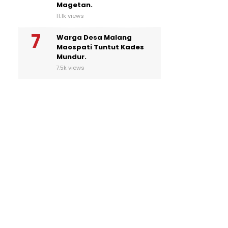
Magetan.
11.1k views
Warga Desa Malang
Maospati Tuntut Kades
Mundur.
7.5k views