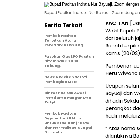
Bupati Pacitan Indrata Nur Bayuaji, Zoom dengan
PACITAN
[ Ja
Berita Terkait
Wakil Bupati
Pemkab Pacitan
dari seluruh j
Terbitkan Aturan
Bupati terpili
Peredaran LPG 3 Kg.
Kamis (20/02)
Pasokan Gas LPG Pacitan
Ditambah 38.080
Pemberian uc
Tabung.
Heru Wiwoho 
Dewan Pacitan Soroti
Pembagian MBG
Ucapan selama
Bayuaji dan W
Dinkes Pacitan Awasi
Peredaran Pangan Dan
dihadiri Sekda
Takjil.
perangkat da
Pemkab Pacitan
hadir melalui
Digelontor 70 Miliar
Untuk Atasi Banjir Kota
” Atas nama s
dan Normalisasi Sungai
Grindulu.
dilantiknya B