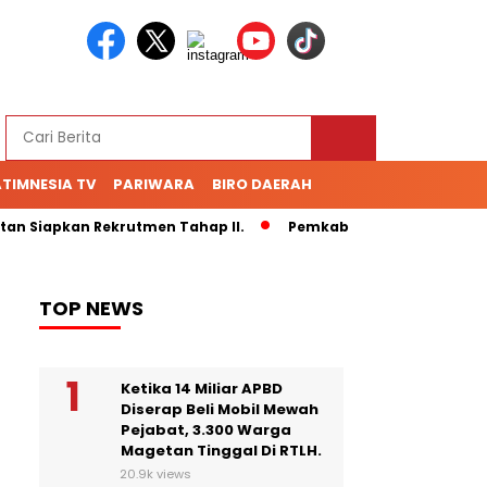
TIMNESIA TV
PARIWARA
BIRO DAERAH
 Siapkan Rekrutmen Tahap II.
Pemkab Magetan Rubah TPS Sa
TOP NEWS
Ketika 14 Miliar APBD
Diserap Beli Mobil Mewah
Pejabat, 3.300 Warga
Magetan Tinggal Di RTLH.
20.9k views