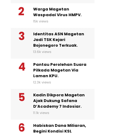
Warga Magetan
Waspadai Virus HMPV.
15k views
Identitas ASN Magetan
Jadi TSK Kejari
Bojonegoro Terkuak.
13.6k views
Pantau Perolehan Suara
Pilkada Magetan Via
Laman KPU.
12.3k views
Kadin Dikpora Magetan
Ajak Dukung Safana
D’Academy 7 Indosiar.
11.1k views
Habiskan Dana Miliaran,
Begini Kondisi KSL