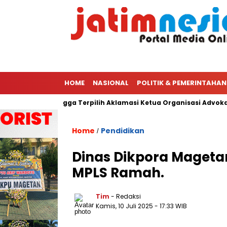
HOME
NASIONAL
POLITIK & PEMERINTAHAN
Ketua PWI Hingga Terpilih Aklamasi Ketua Organisasi Advokat Pe
Home
Pendidikan
/
Dinas Dikpora Mageta
MPLS Ramah.
Tim
- Redaksi
Kamis, 10 Juli 2025
- 17:33 WIB