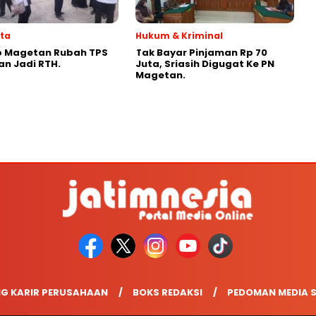
ata
Hukum & Kriminal
 Magetan Rubah TPS
Tak Bayar Pinjaman Rp 70
n Jadi RTH.
Juta, Sriasih Digugat Ke PN
Magetan.
G KARIR PERUSAHAAN
BOKS REDAKSI
PEDOMAN MEDIA S