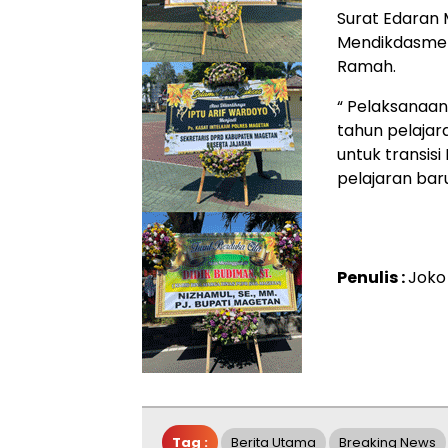
Surat Edaran 
Mendikdasmen
Ramah.
“ Pelaksanaa
tahun pelajar
untuk transi
pelajaran bar
Penulis :
Joko
Tag :
Berita Utama
Breaking News