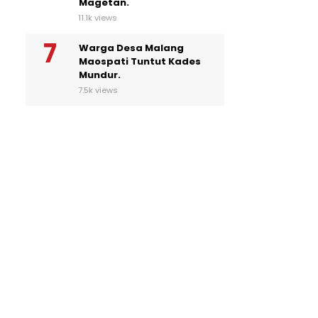
Magetan.
11.1k views
Warga Desa Malang
Maospati Tuntut Kades
Mundur.
7.5k views