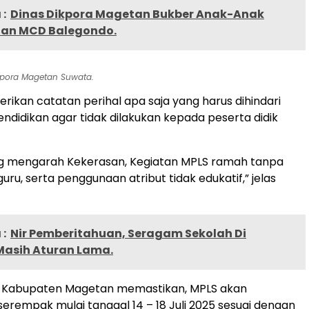
:
Dinas Dikpora Magetan Bukber Anak-Anak
han MCD Balegondo.
kpora Magetan Suwata.
ikan catatan perihal apa saja yang harus dihindari
endidikan agar tidak dilakukan kepada peserta didik
ang mengarah Kekerasan, Kegiatan MPLS ramah tanpa
ru, serta penggunaan atribut tidak edukatif,” jelas
:
Nir Pemberitahuan, Seragam Sekolah Di
asih Aturan Lama.
a Kabupaten Magetan memastikan, MPLS akan
serempak mulai tanggal 14 – 18 Juli 2025 sesuai dengan