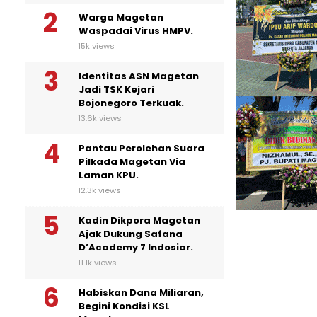
Warga Magetan
Waspadai Virus HMPV.
15k views
Identitas ASN Magetan
Jadi TSK Kejari
Bojonegoro Terkuak.
13.6k views
Pantau Perolehan Suara
Pilkada Magetan Via
Laman KPU.
12.3k views
Kadin Dikpora Magetan
Ajak Dukung Safana
D’Academy 7 Indosiar.
11.1k views
Habiskan Dana Miliaran,
Begini Kondisi KSL