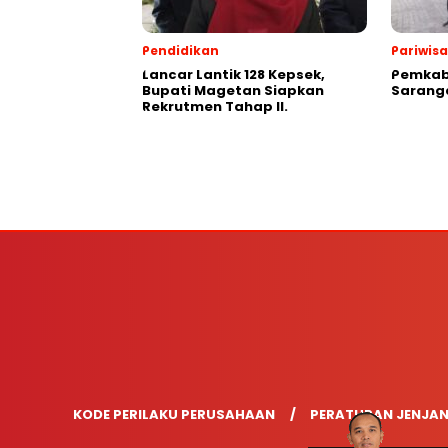
Pendidikan
Pariwis
Lancar Lantik 128 Kepsek,
Pemkab
Bupati Magetan Siapkan
Saranga
Rekrutmen Tahap II.
KODE PERILAKU PERUSAHAAN
PERATURAN JENJAN