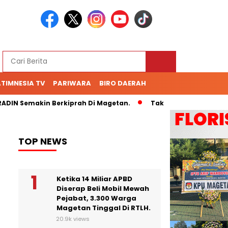
TIMNESIA TV
PARIWARA
BIRO DAERAH
N Semakin Berkiprah Di Magetan.
Tak Kunjung Bayar Hutang
TOP NEWS
Ketika 14 Miliar APBD
Diserap Beli Mobil Mewah
Pejabat, 3.300 Warga
Magetan Tinggal Di RTLH.
20.9k views