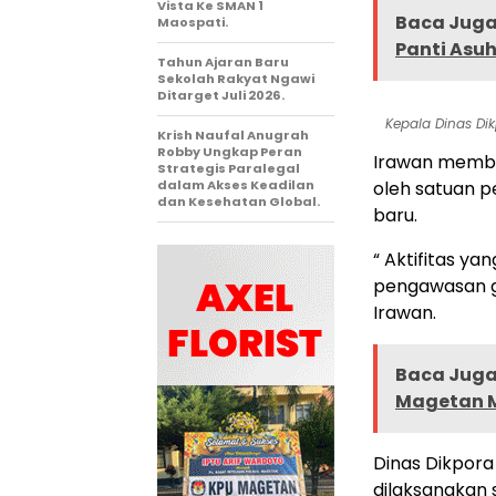
Vista Ke SMAN 1
Baca Juga 
Maospati.
Panti Asu
Tahun Ajaran Baru
Sekolah Rakyat Ngawi
Ditarget Juli 2026.
Kepala Dinas Di
Krish Naufal Anugrah
Robby Ungkap Peran
Irawan member
Strategis Paralegal
dalam Akses Keadilan
oleh satuan p
dan Kesehatan Global.
baru.
“ Aktifitas y
pengawasan gu
Irawan.
Baca Juga 
Magetan M
Dinas Dikpor
dilaksanakan 