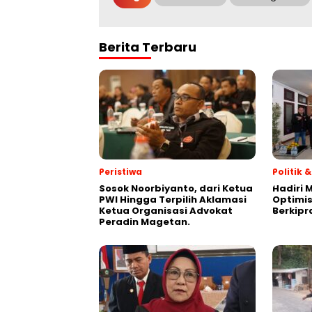
Berita Terbaru
Peristiwa
Politik
Sosok Noorbiyanto, dari Ketua
Hadiri 
PWI Hingga Terpilih Aklamasi
Optimis
Ketua Organisasi Advokat
Berkipr
Peradin Magetan.