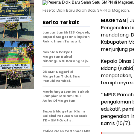
Peserta Didik Baru Salah Satu SMPN di Magetan.
MAGETAN
[ J
Berita Terkait
Pengenalan Li
Lancar Lantik 128 Kepsek,
mendatang, D
Bupati Magetan Siapkan
Kabupaten Ma
Rekrutmen Tahap II.
menjunjung p
Sekolah Rakyat
Magetan Bakal
Kepala Dinas
Dibangun Di Karangrejo.
Bidang (Kabid
28 SMP Negeri Di
mengatakan, 
Magetan Tidak Bisa
Penuhi Rombel.
terciptanya 
Meriahnya Lomba Takbir
“ MPLS Ramah,
Lampion Malam Idul
Adha Di Magetan
pengalaman b
edukatif, pem
Bupati Magetan Klaim
pengenalan l
Seleksi Ratusan Kepsek
TK – SMP Gratis.
Kamis (10/7).
Police Goes To School AKP