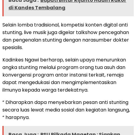
Baca Juga :
Bupati Blitar Rijanto Hadiri Rakor
di Kandes Tembalang
Selain lomba tradisional, kompetisi konten digital anti
stunting, live musik juga digelar talkshow pencegahan
dan pengenalan stunting dengan narasumber dokter
spesialis.
Kadinkes Ngawi berharap, selain upaya menurunkan
angka stunting melalui program orang tua asuh dan
konvergensi program antar instansi terkait, remaja
dapat mengedukasi dan mengimplementasikan
ilmunya kepada warga terdekatnya.
” Diharapkan dapa menyebarkan pesan anti stunting
secara luas lewat media sosial dan kegiatan langsung,
“ harapnya.
Baca Juga :
PSU Pilkada Magetan : Siapkan