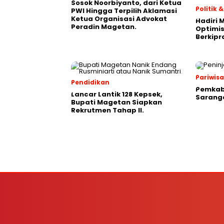
Sosok Noorbiyanto, dari Ketua
Politik
PWI Hingga Terpilih Aklamasi
Ketua Organisasi Advokat
Hadiri 
Peradin Magetan.
Optimis
Berkipr
Pariwis
Pendidikan
Pemkab
Lancar Lantik 128 Kepsek,
Saranga
Bupati Magetan Siapkan
Rekrutmen Tahap II.