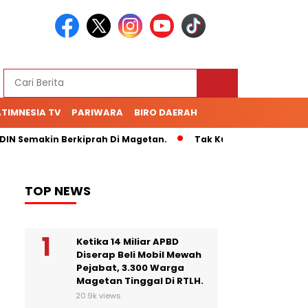
TIMNESIA TV
PARIWARA
BIRO DAERAH
 Semakin Berkiprah Di Magetan.
Tak Kunjung Bayar Hutang
TOP NEWS
Ketika 14 Miliar APBD
Diserap Beli Mobil Mewah
Pejabat, 3.300 Warga
Magetan Tinggal Di RTLH.
20.9k views