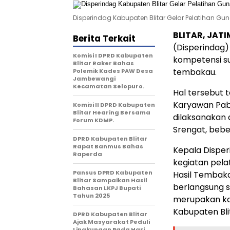
Disperindag Kabupaten Blitar Gelar Pelatihan G
BLITAR, JAT
Berita Terkait
(Disperindag)
Komisi I DPRD Kabupaten
kompetensi su
Blitar Raker Bahas
tembakau.
Polemik Kades PAW Desa
Jambewangi
Kecamatan Selopuro.
Hal tersebut 
Karyawan Pab
Komisi II DPRD Kabupaten
Blitar Hearing Bersama
dilaksanakan 
Forum KDMP.
Srengat, bebe
DPRD Kabupaten Blitar
Rapat Banmus Bahas
Kepala Dispe
Raperda
kegiatan pelat
Pansus DPRD Kabupaten
Hasil Tembak
Blitar Sampaikan Hasil
berlangsung se
Bahasan LKPJ Bupati
Tahun 2025
merupakan kar
Kabupaten Bli
DPRD Kabupaten Blitar
Ajak Masyarakat Peduli
Lingkungan Pada Hari