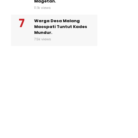
Magetan.
11.1k views
Warga Desa Malang
Maospati Tuntut Kades
Mundur.
7.5k views