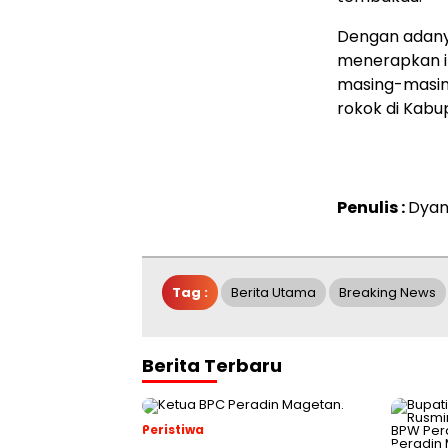
Dengan adanya
menerapkan i
masing-masing
rokok di Kabup
Penulis :
Dyan
Tag :
Berita Utama
Breaking News
Berita Terbaru
Peristiwa