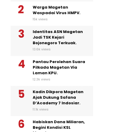
Warga Magetan
Waspadai Virus HMPV.
15k views
Identitas ASN Magetan
Jadi TSK Kejari
Bojonegoro Terkuak.
13.6k views
Pantau Perolehan Suara
Pilkada Magetan Via
Laman KPU.
12.3k views
Kadin Dikpora Magetan
Ajak Dukung Safana
D’Academy 7 Indosiar.
11.1k views
Habiskan Dana Miliaran,
Begini Kondisi KSL