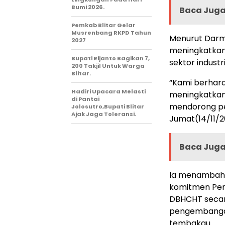
Bumi 2026.
Baca Juga 
Pemkab Blitar Gelar
Musrenbang RKPD Tahun
Menurut Darma
2027
meningkatkan
Bupati Rijanto Bagikan 7,
sektor industr
200 Takjil Untuk Warga
Blitar.
“Kami berhara
Hadiri Upacara Melasti
meningkatkan
di Pantai
mendorong pen
Jolosutro,Bupati Blitar
Ajak Jaga Toleransi.
Jumat(14/11/2
Baca Juga 
Ia menambahka
komitmen Pem
DBHCHT secar
pengembangan
tembakau.