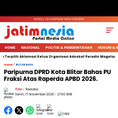
SCROLL TO CONTINUE WITH CONTENT
HOME
NASIONAL
POLITIK & PEMERINTAHAN
HUKUM & K
 Terpilih Aklamasi Ketua Organisasi Advokat Peradin Magetan.
/
Home
BLITAR RAYA
Paripurna DPRD Kota Blitar Bahas PU
Fraksi Atas Raperda APBD 2026.
Tim
- Redaksi
Senin, 17 November 2025
- 21:50 WIB