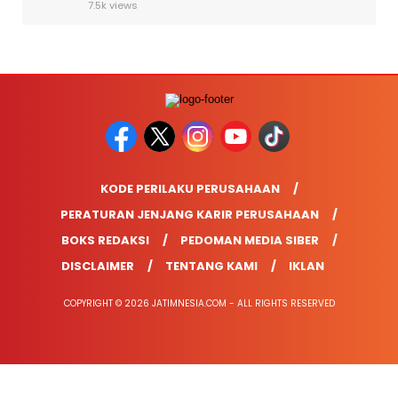
7.5k views
KODE PERILAKU PERUSAHAAN
PERATURAN JENJANG KARIR PERUSAHAAN
BOKS REDAKSI
PEDOMAN MEDIA SIBER
DISCLAIMER
TENTANG KAMI
IKLAN
COPYRIGHT © 2026 JATIMNESIA.COM - ALL RIGHTS RESERVED