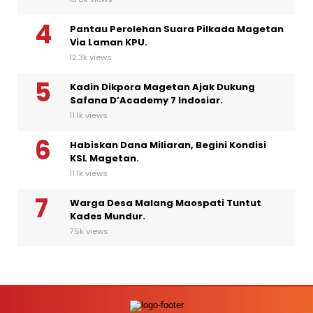
Pantau Perolehan Suara Pilkada Magetan
Via Laman KPU.
12.3k views
Kadin Dikpora Magetan Ajak Dukung
Safana D’Academy 7 Indosiar.
11.1k views
Habiskan Dana Miliaran, Begini Kondisi
KSL Magetan.
11.1k views
Warga Desa Malang Maospati Tuntut
Kades Mundur.
7.5k views