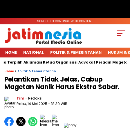
SCROLL TO CONTINUE WITH CONTENT
HOME
NASIONAL
POLITIK & PEMERINTAHAN
HUKUM & K
a Terpilih Aklamasi Ketua Organisasi Advokat Peradin Magetan.
/
Home
Politik & Pemerintahan
Pelantikan Tidak Jelas, Cabup
Magetan Nanik Harus Ekstra Sabar.
Tim
- Redaksi
Rabu, 14 Mei 2025
- 18:39 WIB