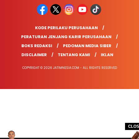
KODE PERILAKU PERUSAHAAN
PERATURAN JENJANG KARIR PERUSAHAAN
BOKS REDAKSI
PEDOMAN MEDIA SIBER
DISCLAIMER
TENTANG KAMI
IKLAN
COPYRIGHT © 2026 JATIMNESIA.COM - ALL RIGHTS RESERVED
CLO