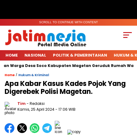
SCROLL TO CONTINUE WITH CONTENT
HOME
NASIONAL
POLITIK & PEMERINTAHAN
HUKUM & K
uhan Warga Desa Soco Kabupaten Magetan Geruduk Rumah Warga
/
Home
Hukum & Kriminal
Apa Kabar Kasus Kades Pojok Yang
Digerebek Polisi Magetan.
Tim
- Redaksi
Kamis, 25 April 2024
- 17:06 WIB