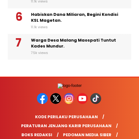
11.1k views
Habiskan Dana Miliaran, Begini Kondisi
KSL Magetan.
11.1k views
Warga Desa Malang Maospati Tuntut
Kades Mundur.
7.5k views
KODE PERILAKU PERUSAHAAN
PERATURAN JENJANG KARIR PERUSAHAAN
BOKS REDAKSI
PEDOMAN MEDIA SIBER