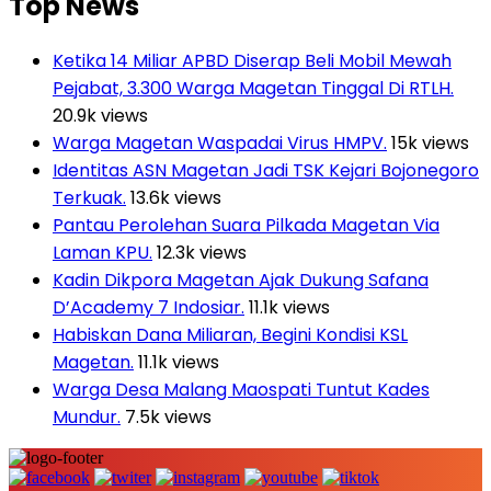
Top News
Ketika 14 Miliar APBD Diserap Beli Mobil Mewah
Pejabat, 3.300 Warga Magetan Tinggal Di RTLH.
20.9k views
Warga Magetan Waspadai Virus HMPV.
15k views
Identitas ASN Magetan Jadi TSK Kejari Bojonegoro
Terkuak.
13.6k views
Pantau Perolehan Suara Pilkada Magetan Via
Laman KPU.
12.3k views
Kadin Dikpora Magetan Ajak Dukung Safana
D’Academy 7 Indosiar.
11.1k views
Habiskan Dana Miliaran, Begini Kondisi KSL
Magetan.
11.1k views
Warga Desa Malang Maospati Tuntut Kades
Mundur.
7.5k views