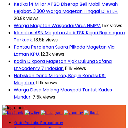
Ketika 14 Miliar APBD Diserap Beli Mobil Mewah
Pejabat, 3.300 Warga Magetan Tinggal Di RTLH.
20.9k views
Warga Magetan Waspadai Virus HMPV.
15k views
Identitas ASN Magetan Jadi TSK Kejari Bojonegoro
Terkuak.
13.6k views
Pantau Perolehan Suara Pilkada Magetan Via
Laman KPU.
12.3k views
Kadin Dikpora Magetan Ajak Dukung Safana
D’Academy 7 Indosiar.
11.1k views
Habiskan Dana Miliaran, Begini Kondisi KSL
Magetan.
11.1k views
Warga Desa Malang Maospati Tuntut Kades
Mundur.
7.5k views
Kode Perilaku Perusahaan