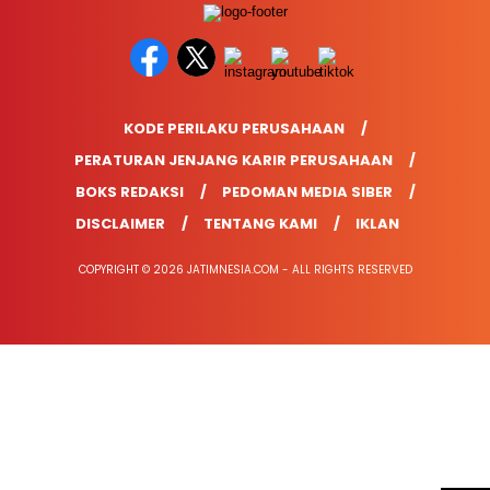
KODE PERILAKU PERUSAHAAN
PERATURAN JENJANG KARIR PERUSAHAAN
BOKS REDAKSI
PEDOMAN MEDIA SIBER
DISCLAIMER
TENTANG KAMI
IKLAN
COPYRIGHT © 2026 JATIMNESIA.COM - ALL RIGHTS RESERVED