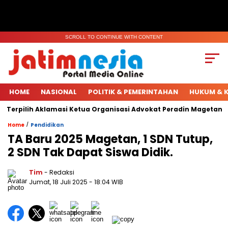
SCROLL TO CONTINUE WITH CONTENT
HOME
NASIONAL
POLITIK & PEMERINTAHAN
HUKUM & K
Terpilih Aklamasi Ketua Organisasi Advokat Peradin Magetan.
/
Home
Pendidikan
TA Baru 2025 Magetan, 1 SDN Tutup,
2 SDN Tak Dapat Siswa Didik.
Tim
- Redaksi
Jumat, 18 Juli 2025
- 18:04 WIB