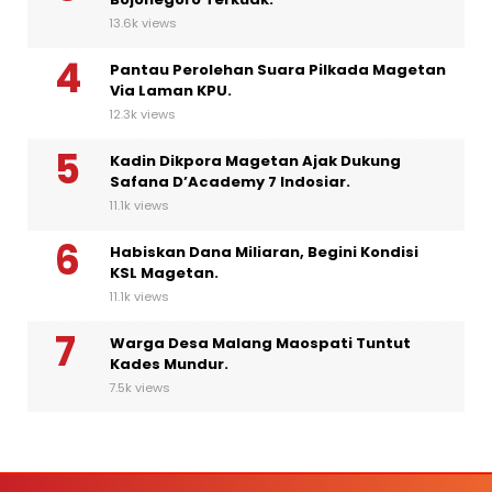
13.6k views
Pantau Perolehan Suara Pilkada Magetan
Via Laman KPU.
12.3k views
Kadin Dikpora Magetan Ajak Dukung
Safana D’Academy 7 Indosiar.
11.1k views
Habiskan Dana Miliaran, Begini Kondisi
KSL Magetan.
11.1k views
Warga Desa Malang Maospati Tuntut
Kades Mundur.
7.5k views