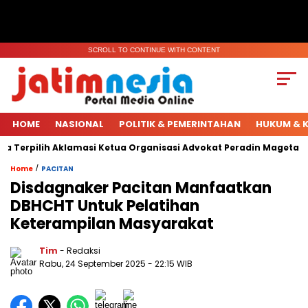
SCROLL TO CONTINUE WITH CONTENT
HOME
NASIONAL
POLITIK & PEMERINTAHAN
HUKUM & K
 Terpilih Aklamasi Ketua Organisasi Advokat Peradin Magetan.
/
Home
PACITAN
Disdagnaker Pacitan Manfaatkan
DBHCHT Untuk Pelatihan
Keterampilan Masyarakat
Tim
- Redaksi
Rabu, 24 September 2025
- 22:15 WIB