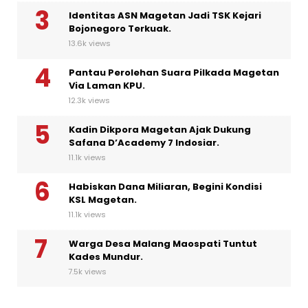
Identitas ASN Magetan Jadi TSK Kejari
Bojonegoro Terkuak.
13.6k views
Pantau Perolehan Suara Pilkada Magetan
Via Laman KPU.
12.3k views
Kadin Dikpora Magetan Ajak Dukung
Safana D’Academy 7 Indosiar.
11.1k views
Habiskan Dana Miliaran, Begini Kondisi
KSL Magetan.
11.1k views
Warga Desa Malang Maospati Tuntut
Kades Mundur.
7.5k views