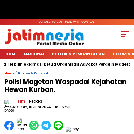
SCROLL TO CONTINUE WITH CONTENT
HOME
NASIONAL
POLITIK & PEMERINTAHAN
HUKUM & K
 Terpilih Aklamasi Ketua Organisasi Advokat Peradin Magetan.
/
Home
Hukum & Kriminal
Polisi Magetan Waspadai Kejahatan
Hewan Kurban.
Tim
- Redaksi
Senin, 10 Juni 2024
- 18:06 WIB