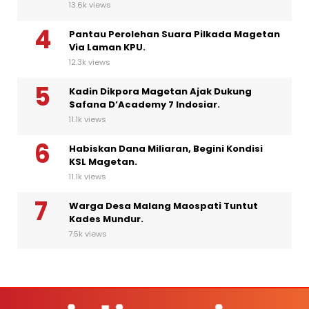
13.6k views
Pantau Perolehan Suara Pilkada Magetan
Via Laman KPU.
12.3k views
Kadin Dikpora Magetan Ajak Dukung
Safana D’Academy 7 Indosiar.
11.1k views
Habiskan Dana Miliaran, Begini Kondisi
KSL Magetan.
11.1k views
Warga Desa Malang Maospati Tuntut
Kades Mundur.
7.5k views