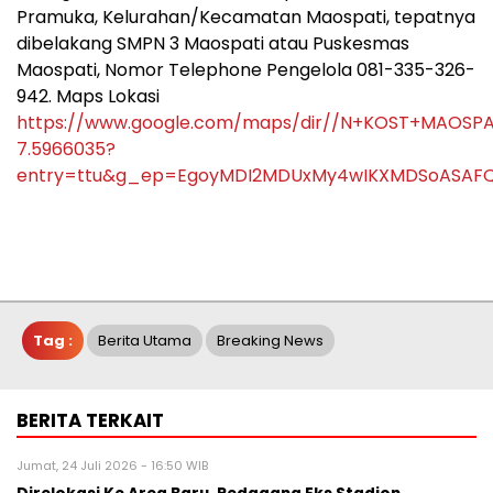
Pramuka, Kelurahan/Kecamatan Maospati, tepatnya
dibelakang SMPN 3 Maospati atau Puskesmas
Maospati, Nomor Telephone Pengelola 081-335-326-
942. Maps Lokasi
https://www.google.com/maps/dir//N+KOST+MAOSPATI
7.5966035?
entry=ttu&g_ep=EgoyMDI2MDUxMy4wIKXMDSoASA
Tag :
Berita Utama
Breaking News
BERITA TERKAIT
Jumat, 24 Juli 2026 - 16:50 WIB