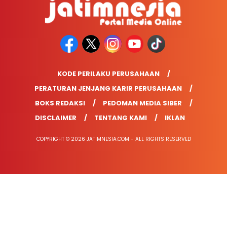
KODE PERILAKU PERUSAHAAN
PERATURAN JENJANG KARIR PERUSAHAAN
BOKS REDAKSI
PEDOMAN MEDIA SIBER
DISCLAIMER
TENTANG KAMI
IKLAN
COPYRIGHT © 2026 JATIMNESIA.COM - ALL RIGHTS RESERVED