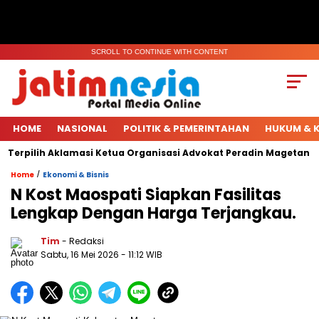
SCROLL TO CONTINUE WITH CONTENT
HOME
NASIONAL
POLITIK & PEMERINTAHAN
HUKUM & K
ilih Aklamasi Ketua Organisasi Advokat Peradin Magetan.
Ha
/
Home
Ekonomi & Bisnis
N Kost Maospati Siapkan Fasilitas
Lengkap Dengan Harga Terjangkau.
Tim
- Redaksi
Sabtu, 16 Mei 2026
- 11:12 WIB