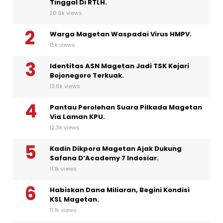
Tinggal Di RTLH.
20.9k views
Warga Magetan Waspadai Virus HMPV.
15k views
Identitas ASN Magetan Jadi TSK Kejari
Bojonegoro Terkuak.
13.6k views
Pantau Perolehan Suara Pilkada Magetan
Via Laman KPU.
12.3k views
Kadin Dikpora Magetan Ajak Dukung
Safana D’Academy 7 Indosiar.
11.1k views
Habiskan Dana Miliaran, Begini Kondisi
KSL Magetan.
11.1k views