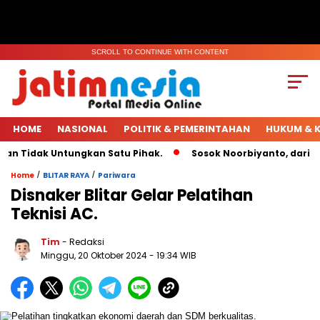
SCROLL TO CONTINUE WITH CONTENT
HOME
NASIONAL
POLITIK & PEMERINTAHAN
HUKUM & K
 Tidak Untungkan Satu Pihak.
Sosok Noorbiyanto, dari Ket
/
/
Home
BLITAR RAYA
Pariwara
Disnaker Blitar Gelar Pelatihan
Teknisi AC.
Tim
- Redaksi
Minggu, 20 Oktober 2024
- 19:34 WIB