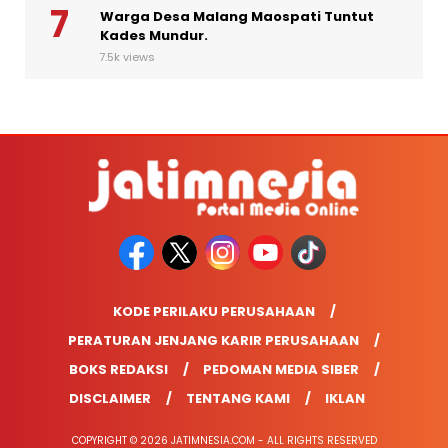
Warga Desa Malang Maospati Tuntut
Kades Mundur.
7.5k views
KODE PERILAKU PERUSAHAAN
PERATURAN JENJANG KARIR PERUSAHAAN
BOKS REDAKSI
PEDOMAN MEDIA SIBER
DISCLAIMER
TENTANG KAMI
IKLAN
COPYRIGHT © 2026 JATIMNESIA.COM - ALL RIGHTS RESERVED