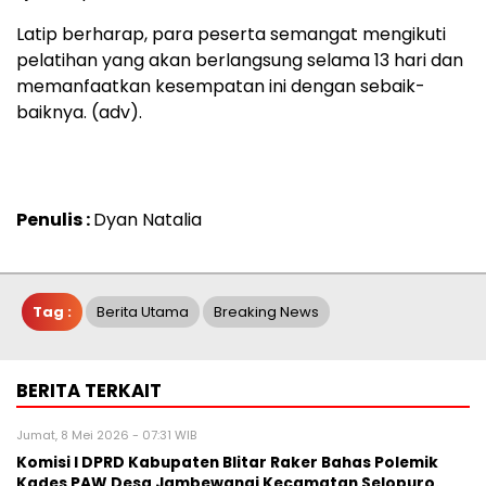
Latip berharap, para peserta semangat mengikuti
pelatihan yang akan berlangsung selama 13 hari dan
memanfaatkan kesempatan ini dengan sebaik-
baiknya. (adv).
Penulis :
Dyan Natalia
Tag :
Berita Utama
Breaking News
BERITA TERKAIT
Jumat, 8 Mei 2026 - 07:31 WIB
Komisi I DPRD Kabupaten Blitar Raker Bahas Polemik
Kades PAW Desa Jambewangi Kecamatan Selopuro.