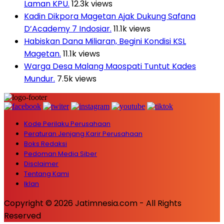
Laman KPU.
12.3k views
Kadin Dikpora Magetan Ajak Dukung Safana
D’Academy 7 Indosiar.
11.1k views
Habiskan Dana Miliaran, Begini Kondisi KSL
Magetan.
11.1k views
Warga Desa Malang Maospati Tuntut Kades
Mundur.
7.5k views
Kode Perilaku Perusahaan
Peraturan Jenjang Karir Perusahaan
Boks Redaksi
Pedoman Media Siber
Disclaimer
Tentang Kami
Iklan
Copyright © 2026 Jatimnesia.com - All Rights
Reserved