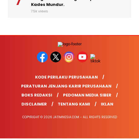
Kades Mundur.
7.5k views
KODE PERILAKU PERUSAHAAN
PERATURAN JENJANG KARIR PERUSAHAAN
BOKS REDAKSI
PEDOMAN MEDIA SIBER
DISCLAIMER
TENTANG KAMI
IKLAN
COPYRIGHT © 2026 JATIMNESIA.COM - ALL RIGHTS RESERVED