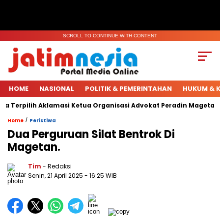
SCROLL TO CONTINUE WITH CONTENT
HOME
NASIONAL
POLITIK & PEMERINTAHAN
HUKUM & K
 Terpilih Aklamasi Ketua Organisasi Advokat Peradin Magetan.
/
Home
Peristiwa
Dua Perguruan Silat Bentrok Di
Magetan.
Tim
- Redaksi
Senin, 21 April 2025
- 16:25 WIB