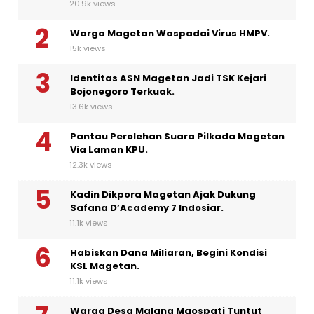
20.9k views
Warga Magetan Waspadai Virus HMPV.
15k views
Identitas ASN Magetan Jadi TSK Kejari
Bojonegoro Terkuak.
13.6k views
Pantau Perolehan Suara Pilkada Magetan
Via Laman KPU.
12.3k views
Kadin Dikpora Magetan Ajak Dukung
Safana D’Academy 7 Indosiar.
11.1k views
Habiskan Dana Miliaran, Begini Kondisi
KSL Magetan.
11.1k views
Warga Desa Malang Maospati Tuntut