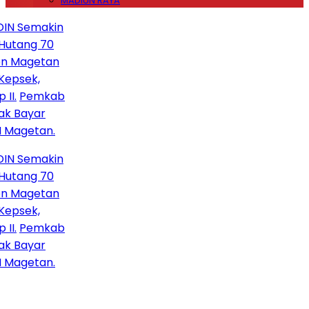
MADIUN RAYA
N Semakin
tang 70
 Magetan
psek,
Pemkab
Bayar
agetan.
N Semakin
tang 70
 Magetan
psek,
Pemkab
Bayar
agetan.