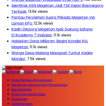
Identitas ASN Magetan Jadi TSK Kejari Bojonegoro
Terkuak.
13.6k views
Pantau Perolehan Suara Pilkada Magetan Via
Laman KPU.
12.3k views
Kadin Dikpora Magetan Ajak Dukung Safana
D’Academy 7 Indosiar.
11.1k views
Habiskan Dana Miliaran, Begini Kondisi KSL
Magetan.
11.1k views
Warga Desa Malang Maospati Tuntut Kades
Mundur.
7.5k views
Kode Perilaku Perusahaan
Peraturan Jenjang Karir Perusahaan
Boks Redaksi
Pedoman Media Siber
Disclaimer
Tentang Kami