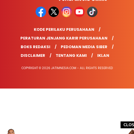
KODE PERILAKU PERUSAHAAN
PERATURAN JENJANG KARIR PERUSAHAAN
BOKS REDAKSI
PEDOMAN MEDIA SIBER
DISCLAIMER
TENTANG KAMI
IKLAN
COPYRIGHT © 2026 JATIMNESIA.COM - ALL RIGHTS RESERVED
CLO