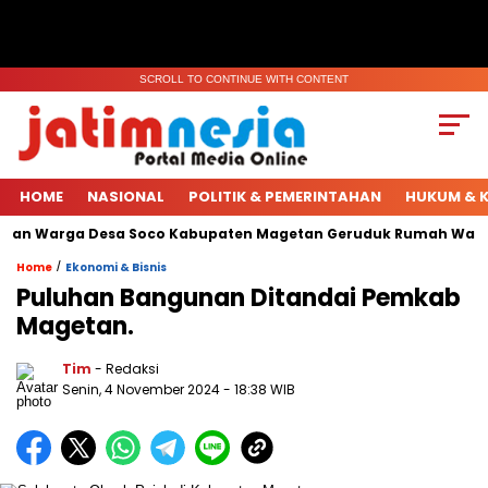
SCROLL TO CONTINUE WITH CONTENT
HOME
NASIONAL
POLITIK & PEMERINTAHAN
HUKUM & K
han Warga Desa Soco Kabupaten Magetan Geruduk Rumah Warga.
/
Home
Ekonomi & Bisnis
Puluhan Bangunan Ditandai Pemkab
Magetan.
Tim
- Redaksi
Senin, 4 November 2024
- 18:38 WIB