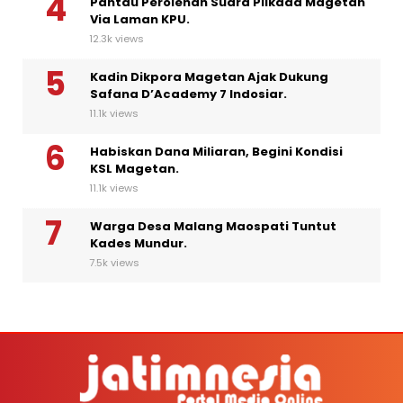
Pantau Perolehan Suara Pilkada Magetan
Via Laman KPU.
12.3k views
Kadin Dikpora Magetan Ajak Dukung
Safana D’Academy 7 Indosiar.
11.1k views
Habiskan Dana Miliaran, Begini Kondisi
KSL Magetan.
11.1k views
Warga Desa Malang Maospati Tuntut
Kades Mundur.
7.5k views