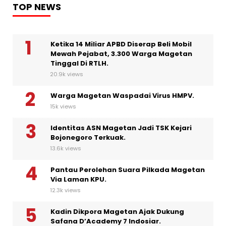
TOP NEWS
Ketika 14 Miliar APBD Diserap Beli Mobil
Mewah Pejabat, 3.300 Warga Magetan
Tinggal Di RTLH.
20.9k views
Warga Magetan Waspadai Virus HMPV.
15k views
Identitas ASN Magetan Jadi TSK Kejari
Bojonegoro Terkuak.
13.6k views
Pantau Perolehan Suara Pilkada Magetan
Via Laman KPU.
12.3k views
Kadin Dikpora Magetan Ajak Dukung
Safana D’Academy 7 Indosiar.