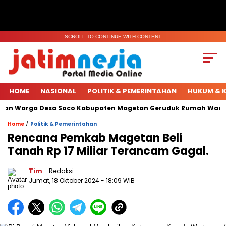
SCROLL TO CONTINUE WITH CONTENT
HOME
NASIONAL
POLITIK & PEMERINTAHAN
HUKUM & K
han Warga Desa Soco Kabupaten Magetan Geruduk Rumah Warga.
/
Home
Politik & Pemerintahan
Rencana Pemkab Magetan Beli
Tanah Rp 17 Miliar Terancam Gagal.
Tim
- Redaksi
Jumat, 18 Oktober 2024
- 18:09 WIB