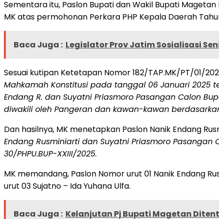
Sementara itu, Paslon Bupati dan Wakil Bupati Magetan 
MK atas permohonan Perkara PHP Kepala Daerah Tahun 2
Baca Juga :
Legislator Prov Jatim Sosialisasi Se
Sesuai kutipan Ketetapan Nomor 182/TAP.MK/PT/01/2025
Mahkamah Konstitusi pada tanggal 06 Januari 2025 t
Endang R. dan Suyatni Priasmoro Pasangan Calon Bup
diwakili oleh Pangeran dan kawan-kawan berdasarkan
Dan hasilnya, MK menetapkan Paslon Nanik Endang Rusmi
Endang Rusminiarti dan Suyatni Priasmoro Pasangan 
30/PHPU.BUP-XXIII/2025.
MK memandang, Paslon Nomor urut 01 Nanik Endang Rus
urut 03 Sujatno – Ida Yuhana Ulfa.
Baca Juga :
Kelanjutan Pj Bupati Magetan Diten