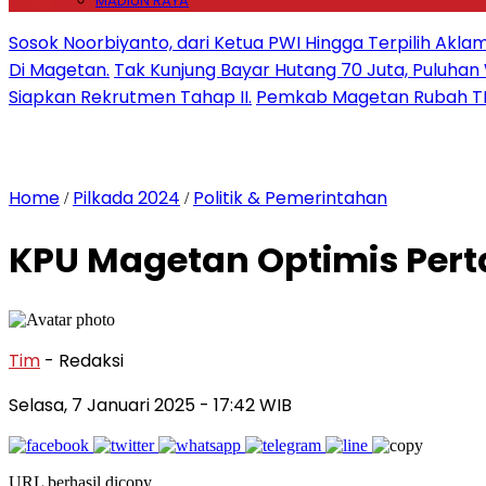
MADIUN RAYA
Sosok Noorbiyanto, dari Ketua PWI Hingga Terpilih Akla
Di Magetan.
Tak Kunjung Bayar Hutang 70 Juta, Puluh
Siapkan Rekrutmen Tahap II.
Pemkab Magetan Rubah TP
Home
Pilkada 2024
Politik & Pemerintahan
/
/
KPU Magetan Optimis Perta
Tim
- Redaksi
Selasa, 7 Januari 2025
- 17:42 WIB
URL berhasil dicopy