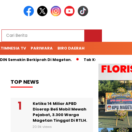
TIMNESIA TV
PARIWARA
BIRO DAERAH
Semakin Berkiprah Di Magetan.
Tak Kunjung Bayar Hutang 7
TOP NEWS
Ketika 14 Miliar APBD
Diserap Beli Mobil Mewah
Pejabat, 3.300 Warga
Magetan Tinggal Di RTLH.
20.9k views