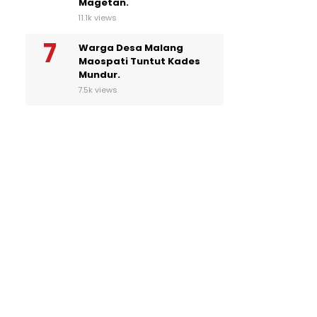
Magetan.
11.1k views
Warga Desa Malang
Maospati Tuntut Kades
Mundur.
7.5k views