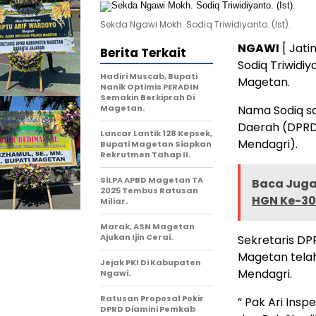
Sekda Ngawi Mokh. Sodiq Triwidiyanto. (Ist).
NGAWI
[ Jati
Berita Terkait
Sodiq Triwidi
Hadiri Muscab, Bupati
Magetan.
Nanik Optimis PERADIN
Semakin Berkiprah Di
Magetan.
Nama Sodiq s
Daerah (DPRD
Lancar Lantik 128 Kepsek,
Mendagri).
Bupati Magetan Siapkan
Rekrutmen Tahap II.
SiLPA APBD Magetan TA
Baca Juga 
2025 Tembus Ratusan
HGN Ke-30
Miliar.
Marak, ASN Magetan
Ajukan Ijin Cerai.
Sekretaris D
Magetan tela
Jejak PKI Di Kabupaten
Mendagri.
Ngawi.
Ratusan Proposal Pokir
” Pak Ari Ins
DPRD Diamini Pemkab