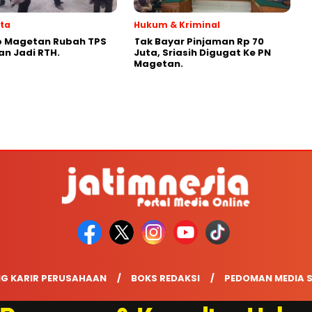
ata
Hukum & Kriminal
 Magetan Rubah TPS
Tak Bayar Pinjaman Rp 70
n Jadi RTH.
Juta, Sriasih Digugat Ke PN
Magetan.
G KARIR PERUSAHAAN
BOKS REDAKSI
PEDOMAN MEDIA S