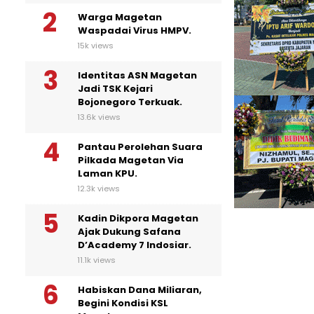
Warga Magetan
Waspadai Virus HMPV.
15k views
Identitas ASN Magetan
Jadi TSK Kejari
Bojonegoro Terkuak.
13.6k views
Pantau Perolehan Suara
Pilkada Magetan Via
Laman KPU.
12.3k views
Kadin Dikpora Magetan
Ajak Dukung Safana
D’Academy 7 Indosiar.
11.1k views
Habiskan Dana Miliaran,
Begini Kondisi KSL