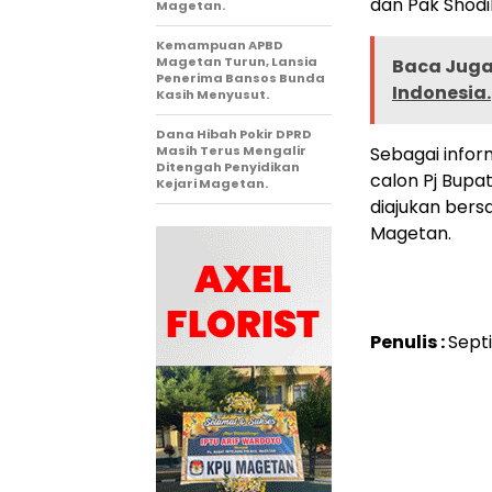
dan Pak Shodi
Magetan.
Kemampuan APBD
Magetan Turun, Lansia
Baca Juga 
Penerima Bansos Bunda
Indonesia.
Kasih Menyusut.
Dana Hibah Pokir DPRD
Masih Terus Mengalir
Sebagai inform
Ditengah Penyidikan
calon Pj Bupa
Kejari Magetan.
diajukan bers
Magetan.
Penulis :
Sept