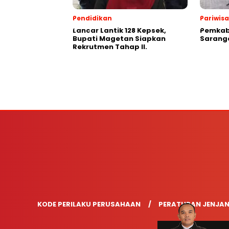
Pendidikan
Pariwis
Lancar Lantik 128 Kepsek,
Pemkab
Bupati Magetan Siapkan
Saranga
Rekrutmen Tahap II.
KODE PERILAKU PERUSAHAAN
PERATURAN JENJAN