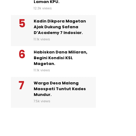
Laman KPU.
12.3k views
Kadin Dikpora Magetan
Ajak Dukung Safana
D’Academy 7 Indosiar.
11.1k views
Habiskan Dana Miliaran,
Begini Kondisi KSL
Magetan.
11.1k views
Warga Desa Malang
Maospati Tuntut Kades
Mundur.
7.5k views