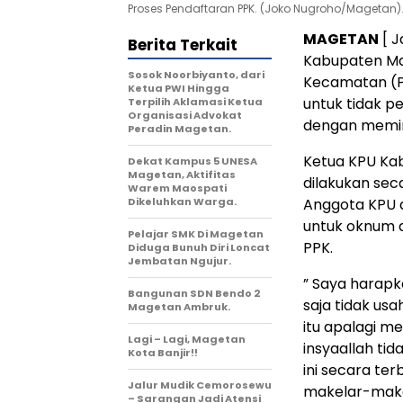
Proses Pendaftaran PPK. (Joko Nugroho/Magetan)
MAGETAN
[ J
Berita Terkait
Kabupaten Ma
Sosok Noorbiyanto, dari
Kecamatan (PP
Ketua PWI Hingga
untuk tidak 
Terpilih Aklamasi Ketua
Organisasi Advokat
dengan memin
Peradin Magetan.
Ketua KPU Ka
Dekat Kampus 5 UNESA
Magetan, Aktifitas
dilakukan sec
Warem Maospati
Dikeluhkan Warga.
Anggota KPU d
untuk oknum 
Pelajar SMK Di Magetan
PPK.
Diduga Bunuh Diri Loncat
Jembatan Ngujur.
” Saya harap
Bangunan SDN Bendo 2
saja tidak us
Magetan Ambruk.
itu apalagi me
Lagi – Lagi, Magetan
insyaallah tid
Kota Banjir!!
ini secara ter
Jalur Mudik Cemorosewu
makelar-makel
– Sarangan Jadi Atensi