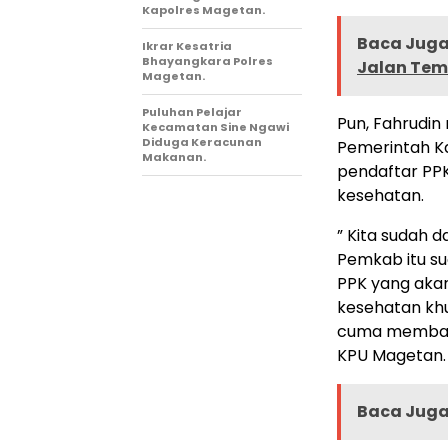
Kapolres Magetan.
Baca Juga 
Ikrar Kesatria
Bhayangkara Polres
Jalan Te
Magetan.
Puluhan Pelajar
Pun, Fahrudi
Kecamatan Sine Ngawi
Diduga Keracunan
Pemerintah K
Makanan.
pendaftar PP
kesehatan.
” Kita sudah d
Pemkab itu 
PPK yang akan
kesehatan khu
cuma membayar
KPU Magetan.
Baca Juga 