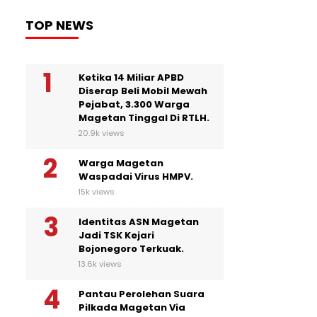
TOP NEWS
Ketika 14 Miliar APBD
Diserap Beli Mobil Mewah
Pejabat, 3.300 Warga
Magetan Tinggal Di RTLH.
20.9k views
Warga Magetan
Waspadai Virus HMPV.
15k views
Identitas ASN Magetan
Jadi TSK Kejari
Bojonegoro Terkuak.
13.6k views
Pantau Perolehan Suara
Pilkada Magetan Via