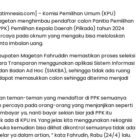
.
atimnesia.com] – Komisi Pemilihan Umum (KPU)
getan menghimbau pendaftar calon Panitia Pemilihan
K) Pemilihan Kepala Daerah (Pilkada) tahun 2024
percaya pada oknum yang mengaku bisa meloloskan
ta imbalan uang.
bupaten Magetan Fahruddin memastikan proses seleksi
ara Transparan menggunakan aplikasi Sistem Informasi
an Badan Ad Hoc (SIAKBA), sehingga tidak ada ruang
dapat memasukkan calon sehingga diterima menjadi
kan teman-teman yang mendaftar di PPK semuanya
ah percaya pada orang-orang yang menjanjikan seperti
mbayar ya, nanti bayar sekian biar jadi PPK itu
ak ada di KPU ini. Yang jelas kita menggunakan rekognisi
buka kemudian bisa dilihat dikontrol semuanya tidak ada
ar ya dalam artian, ” kata Fahrudin, Rabu (24/4) lalu.