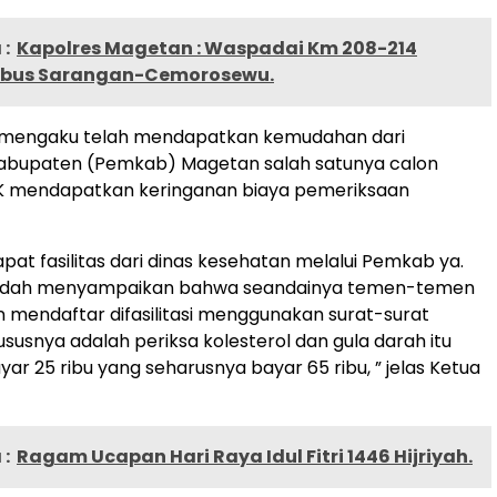
:
Kapolres Magetan : Waspadai Km 208-214
mbus Sarangan-Cemorosewu.
n mengaku telah mendapatkan kemudahan dari
abupaten (Pemkab) Magetan salah satunya calon
K mendapatkan keringanan biaya pemeriksaan
apat fasilitas dari dinas kesehatan melalui Pemkab ya.
sudah menyampaikan bahwa seandainya temen-temen
 mendaftar difasilitasi menggunakan surat-surat
susnya adalah periksa kolesterol dan gula darah itu
 25 ribu yang seharusnya bayar 65 ribu, ” jelas Ketua
:
Ragam Ucapan Hari Raya Idul Fitri 1446 Hijriyah.