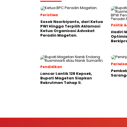
Peristiwa
Sosok Noorbiyanto, dari Ketua
Politik
PWI Hingga Terpilih Aklamasi
Ketua Organisasi Advokat
Hadiri 
Peradin Magetan.
Optimis
Berkipr
Pariwis
Pendidikan
Pemkab
Lancar Lantik 128 Kepsek,
Saranga
Bupati Magetan Siapkan
Rekrutmen Tahap II.