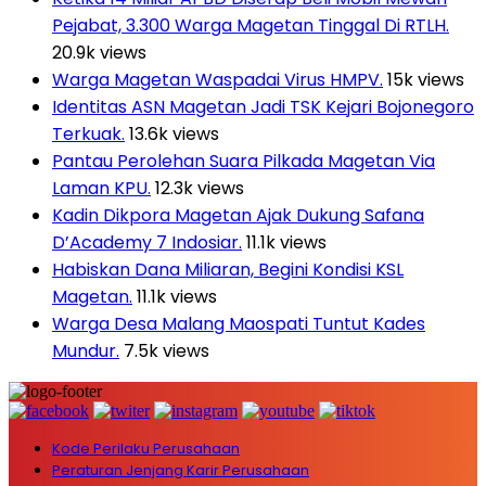
Pejabat, 3.300 Warga Magetan Tinggal Di RTLH.
20.9k views
Warga Magetan Waspadai Virus HMPV.
15k views
Identitas ASN Magetan Jadi TSK Kejari Bojonegoro
Terkuak.
13.6k views
Pantau Perolehan Suara Pilkada Magetan Via
Laman KPU.
12.3k views
Kadin Dikpora Magetan Ajak Dukung Safana
D’Academy 7 Indosiar.
11.1k views
Habiskan Dana Miliaran, Begini Kondisi KSL
Magetan.
11.1k views
Warga Desa Malang Maospati Tuntut Kades
Mundur.
7.5k views
Kode Perilaku Perusahaan
Peraturan Jenjang Karir Perusahaan