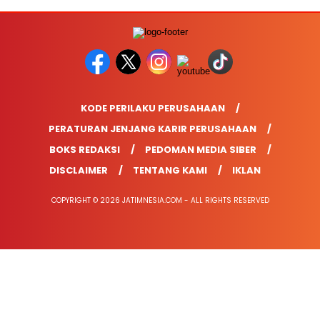
KODE PERILAKU PERUSAHAAN
PERATURAN JENJANG KARIR PERUSAHAAN
BOKS REDAKSI
PEDOMAN MEDIA SIBER
DISCLAIMER
TENTANG KAMI
IKLAN
COPYRIGHT © 2026 JATIMNESIA.COM - ALL RIGHTS RESERVED