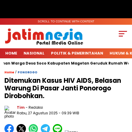
SCROLL TO CONTINUE WITH CONTENT
HOME
NASIONAL
POLITIK & PEMERINTAHAN
HUKUM & K
uhan Warga Desa Soco Kabupaten Magetan Geruduk Rumah Warga
/
Home
PONOROGO
Ditemukan Kasus HIV AIDS, Belasan
Warung Di Pasar Janti Ponorogo
Dirobohkan.
Tim
- Redaksi
Rabu, 27 Agustus 2025
- 09:39 WIB