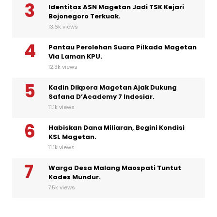
Identitas ASN Magetan Jadi TSK Kejari
Bojonegoro Terkuak.
13.6k views
Pantau Perolehan Suara Pilkada Magetan
Via Laman KPU.
12.3k views
Kadin Dikpora Magetan Ajak Dukung
Safana D’Academy 7 Indosiar.
11.1k views
Habiskan Dana Miliaran, Begini Kondisi
KSL Magetan.
11.1k views
Warga Desa Malang Maospati Tuntut
Kades Mundur.
7.5k views