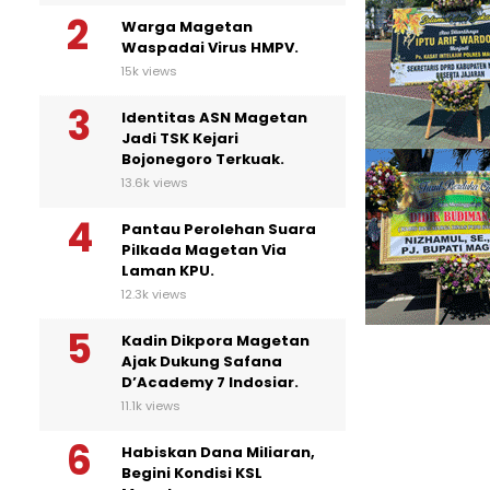
Warga Magetan
Waspadai Virus HMPV.
15k views
Identitas ASN Magetan
Jadi TSK Kejari
Bojonegoro Terkuak.
13.6k views
Pantau Perolehan Suara
Pilkada Magetan Via
Laman KPU.
12.3k views
Kadin Dikpora Magetan
Ajak Dukung Safana
D’Academy 7 Indosiar.
11.1k views
Habiskan Dana Miliaran,
Begini Kondisi KSL