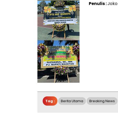
Penulis :
Joko
Tag :
Berita Utama
Breaking News