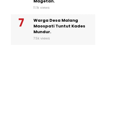
Magetan.
11.1k views
Warga Desa Malang
Maospati Tuntut Kades
Mundur.
7.5k views