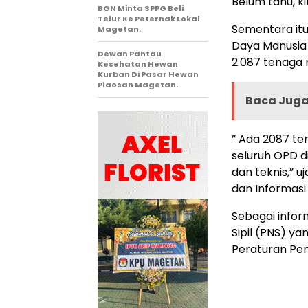
Belum tahu, k
BGN Minta SPPG Beli
Telur Ke Peternak Lokal
Sementara it
Magetan.
Daya Manusia
Dewan Pantau
2.087 tenaga
Kesehatan Hewan
Kurban Di Pasar Hewan
Plaosan Magetan.
Baca Juga 
” Ada 2087 te
seluruh OPD d
dan teknis,” 
dan Informasi
Sebagai infor
Sipil (PNS) y
Peraturan Pe