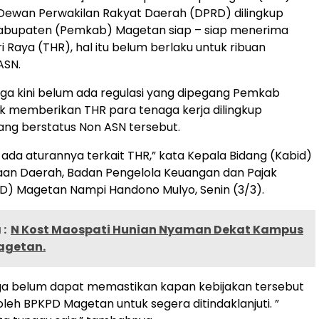
Dewan Perwakilan Rakyat Daerah (DPRD) dilingkup
abupaten (Pemkab) Magetan siap – siap menerima
i Raya (THR), hal itu belum berlaku untuk ribuan
ASN.
gga kini belum ada regulasi yang dipegang Pemkab
k memberikan THR para tenaga kerja dilingkup
ng berstatus Non ASN tersebut.
 ada aturannya terkait THR,” kata Kepala Bidang (Kabid)
an Daerah, Badan Pengelola Keuangan dan Pajak
D) Magetan Nampi Handono Mulyo, Senin (3/3).
:
N Kost Maospati Hunian Nyaman Dekat Kampus
agetan.
uga belum dapat memastikan kapan kebijakan tersebut
oleh BPKPD Magetan untuk segera ditindaklanjuti. ”