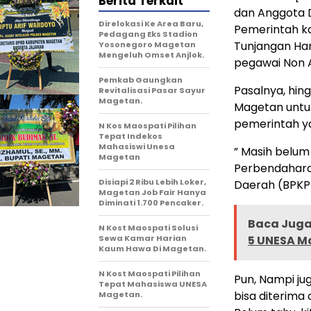
Berita Terkait
dan Anggota 
Direlokasi Ke Area Baru,
Pemerintah k
Pedagang Eks Stadion
Tunjangan Har
Yosonegoro Magetan
Mengeluh Omset Anjlok.
pegawai Non 
Pemkab Gaungkan
Pasalnya, hin
Revitalisasi Pasar Sayur
Magetan.
Magetan untu
pemerintah ya
N Kos Maospati Pilihan
Tepat Indekos
Mahasiswi Unesa
” Masih belum
Magetan
Perbendahara
Disiapi 2 Ribu Lebih Loker,
Daerah (BPKP
Magetan Job Fair Hanya
Diminati 1.700 Pencaker.
Baca Juga 
N Kost Maospati Solusi
Sewa Kamar Harian
5 UNESA M
Kaum Hawa Di Magetan.
N Kost Maospati Pilihan
Pun, Nampi j
Tepat Mahasiswa UNESA
bisa diterima 
Magetan.