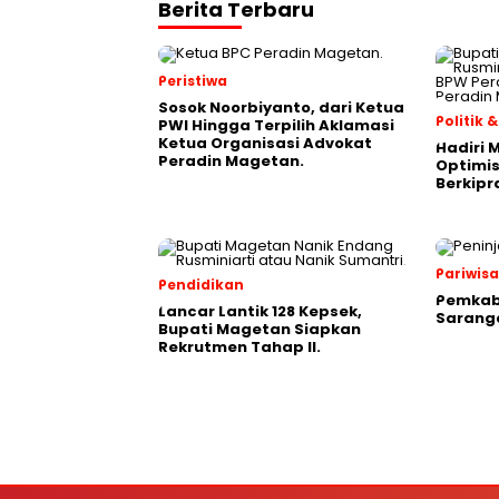
Berita Terbaru
Peristiwa
Sosok Noorbiyanto, dari Ketua
Politik
PWI Hingga Terpilih Aklamasi
Ketua Organisasi Advokat
Hadiri 
Peradin Magetan.
Optimis
Berkipr
Pariwis
Pendidikan
Pemkab
Lancar Lantik 128 Kepsek,
Saranga
Bupati Magetan Siapkan
Rekrutmen Tahap II.