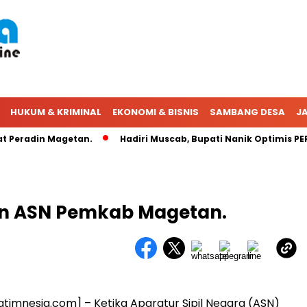
HUKUM & KRIMINAL
EKONOMI & BISNIS
SAMBANG DESA
JA
eradin Magetan.
Hadiri Muscab, Bupati Nanik Optimis PERAD
on ASN Pemkab Magetan.
atimnesia.com] – Ketika Aparatur Sipil Negara (ASN)