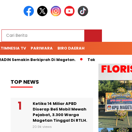
TIMNESIA TV
PARIWARA
BIRO DAERAH
IN Semakin Berkiprah Di Magetan.
Tak Kunjung Bayar Hutan
TOP NEWS
Ketika 14 Miliar APBD
Diserap Beli Mobil Mewah
Pejabat, 3.300 Warga
Magetan Tinggal Di RTLH.
20.9k views