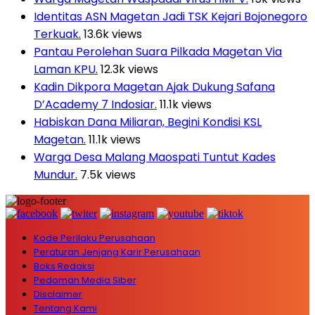
Identitas ASN Magetan Jadi TSK Kejari Bojonegoro
Terkuak.
13.6k views
Pantau Perolehan Suara Pilkada Magetan Via
Laman KPU.
12.3k views
Kadin Dikpora Magetan Ajak Dukung Safana
D’Academy 7 Indosiar.
11.1k views
Habiskan Dana Miliaran, Begini Kondisi KSL
Magetan.
11.1k views
Warga Desa Malang Maospati Tuntut Kades
Mundur.
7.5k views
Kode Perilaku Perusahaan
Peraturan Jenjang Karir Perusahaan
Boks Redaksi
Pedoman Media Siber
Disclaimer
Tentang Kami