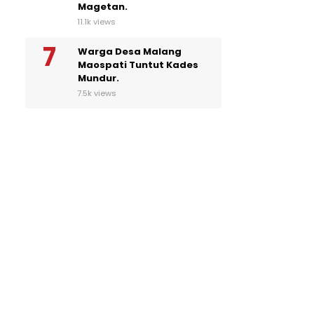
Magetan.
11.1k views
Warga Desa Malang
Maospati Tuntut Kades
Mundur.
7.5k views