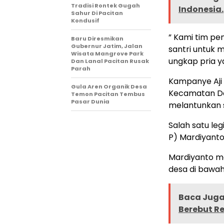
Tradisi Rontek Gugah
Indonesia.
Sahur Di Pacitan
Kondusif
” Kami tim p
Baru Diresmikan
Gubernur Jatim, Jalan
santri untuk 
Wisata Mangrove Park
ungkap pria y
Dan Lanal Pacitan Rusak
Parah
Kampanye Aji 
Gula Aren Organik Desa
Kecamatan Don
Temon Pacitan Tembus
Pasar Dunia
melantunkan 
Salah satu leg
P) Mardiyant
Mardiyanto m
desa di bawah
Baca Juga 
Berebut R