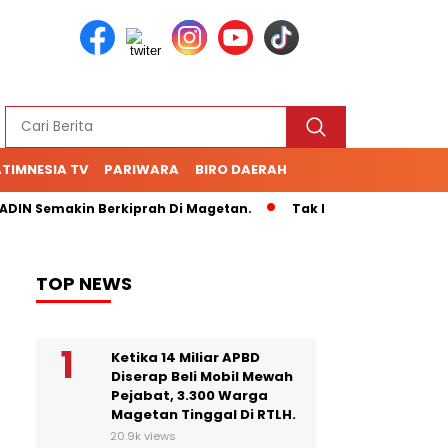
TIMNESIA TV
PARIWARA
BIRO DAERAH
IN Semakin Berkiprah Di Magetan.
Tak Kunjung Bayar Hutan
TOP NEWS
Ketika 14 Miliar APBD
Diserap Beli Mobil Mewah
Pejabat, 3.300 Warga
Magetan Tinggal Di RTLH.
20.9k views