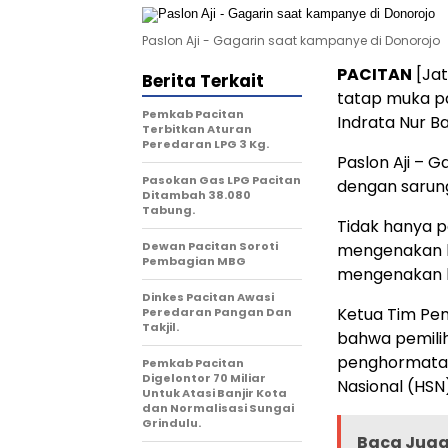
Paslon Aji - Gagarin saat kampanye di Donorojo
PACITAN
[Jat
Berita Terkait
tatap muka pa
Pemkab Pacitan
Indrata Nur Ba
Terbitkan Aturan
Peredaran LPG 3 Kg.
Paslon Aji – 
Pasokan Gas LPG Pacitan
dengan sarung
Ditambah 38.080
Tabung.
Tidak hanya 
Dewan Pacitan Soroti
mengenakan b
Pembagian MBG
mengenakan k
Dinkes Pacitan Awasi
Ketua Tim Pem
Peredaran Pangan Dan
Takjil.
bahwa pemilih
penghormatan
Pemkab Pacitan
Digelontor 70 Miliar
Nasional (HSN
Untuk Atasi Banjir Kota
dan Normalisasi Sungai
Grindulu.
Baca Juga 