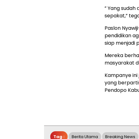
” Yang sudah d
sepakat,” teg
Paslon Nyawi
pendidikan ag
siap menjadi
Mereka berhar
masyarakat d
Kampanye ini 
yang berpartis
Pendopo Kabu
Tag :
Berita Utama
Breaking News