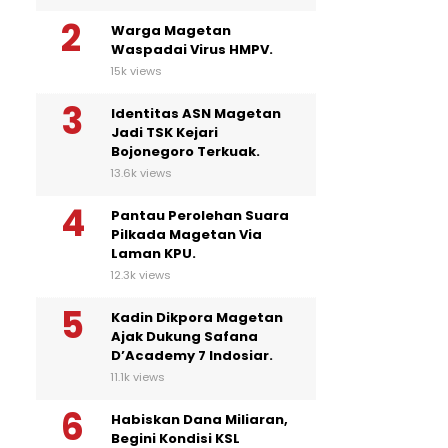
Warga Magetan
Waspadai Virus HMPV.
15k views
Identitas ASN Magetan
Jadi TSK Kejari
Bojonegoro Terkuak.
13.6k views
Pantau Perolehan Suara
Pilkada Magetan Via
Laman KPU.
12.3k views
Kadin Dikpora Magetan
Ajak Dukung Safana
D’Academy 7 Indosiar.
11.1k views
Habiskan Dana Miliaran,
Begini Kondisi KSL