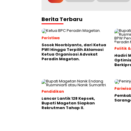
Berita Terbaru
Peristiwa
Sosok Noorbiyanto, dari Ketua
Politik
PWI Hingga Terpilih Aklamasi
Ketua Organisasi Advokat
Hadiri 
Peradin Magetan.
Optimis
Berkipr
Pariwis
Pendidikan
Pemkab
Lancar Lantik 128 Kepsek,
Saranga
Bupati Magetan Siapkan
Rekrutmen Tahap II.