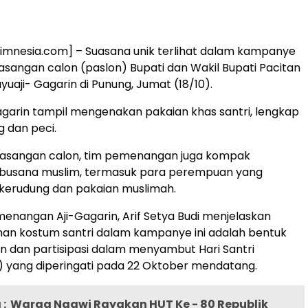
imnesia.com] – Suasana unik terlihat dalam kampanye
sangan calon (paslon) Bupati dan Wakil Bupati Pacitan
yuaji- Gagarin di Punung, Jumat (18/10).
Gagarin tampil mengenakan pakaian khas santri, lengkap
 dan peci.
pasangan calon, tim pemenangan juga kompak
usana muslim, termasuk para perempuan yang
erudung dan pakaian muslimah.
enangan Aji-Gagarin, Arif Setya Budi menjelaskan
an kostum santri dalam kampanye ini adalah bentuk
 dan partisipasi dalam menyambut Hari Santri
) yang diperingati pada 22 Oktober mendatang.
:
Warga Ngawi Rayakan HUT Ke - 80 Republik