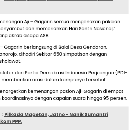
emenangan Aji – Gagarin semua mengenakan pakaian
menyambut dan memeriahkan Hari Santri Nasional,”
ang akrab disapa ASB.
– Gagarin berlangsung di Balai Desa Gendaran,
orojo, dihadiri Sekitar 650 simpatisan dengan
sholawat.
islator dari Partai Demokrasi Indonesia Perjuangan (PDI-
o memberikan orasi dalam kampanye tersebut.
enargetkan kemenangan paslon Aji-Gagarin di empat
 koordinasinya dengan capaian suara hingga 95 persen.
:
Pilkada Magetan, Jatno - Nanik Sumantri
ekom PPP.