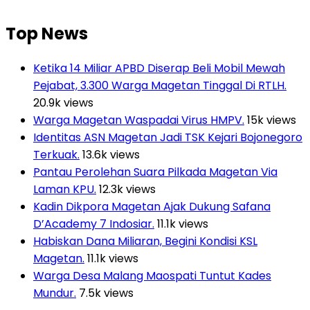
Top News
Ketika 14 Miliar APBD Diserap Beli Mobil Mewah
Pejabat, 3.300 Warga Magetan Tinggal Di RTLH.
20.9k views
Warga Magetan Waspadai Virus HMPV.
15k views
Identitas ASN Magetan Jadi TSK Kejari Bojonegoro
Terkuak.
13.6k views
Pantau Perolehan Suara Pilkada Magetan Via
Laman KPU.
12.3k views
Kadin Dikpora Magetan Ajak Dukung Safana
D’Academy 7 Indosiar.
11.1k views
Habiskan Dana Miliaran, Begini Kondisi KSL
Magetan.
11.1k views
Warga Desa Malang Maospati Tuntut Kades
Mundur.
7.5k views