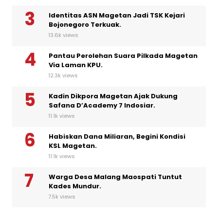
Identitas ASN Magetan Jadi TSK Kejari
Bojonegoro Terkuak.
13.6k views
Pantau Perolehan Suara Pilkada Magetan
Via Laman KPU.
12.3k views
Kadin Dikpora Magetan Ajak Dukung
Safana D’Academy 7 Indosiar.
11.1k views
Habiskan Dana Miliaran, Begini Kondisi
KSL Magetan.
11.1k views
Warga Desa Malang Maospati Tuntut
Kades Mundur.
7.5k views