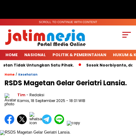
SCROLL TO CONTINUE WITH CONTENT
HOME
NASIONAL
POLITIK & PEMERINTAHAN
HUKUM & K
tan Tidak Untungkan Satu Pihak.
Sosok Noorbiyanto, dari K
/
Home
Kesehatan
RSDS Magetan Gelar Geriatri Lansia.
Tim
- Redaksi
Kamis, 18 September 2025
- 18:01 WIB