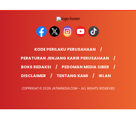
KODE PERILAKU PERUSAHAAN
PERATURAN JENJANG KARIR PERUSAHAAN
BOKS REDAKSI
PEDOMAN MEDIA SIBER
DISCLAIMER
TENTANG KAMI
IKLAN
COPYRIGHT © 2026 JATIMNESIA.COM - ALL RIGHTS RESERVED