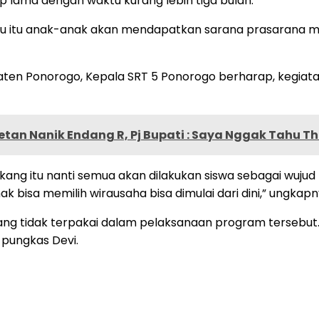
p lama dengan waktu kurang lebih tiga bulan.
ggu itu anak-anak akan mendapatkan sarana prasarana mu
paten Ponorogo, Kepala SRT 5 Ponorogo berharap, kegiata
tan Nanik Endang R, Pj Bupati : Saya Nggak Tahu T
kang itu nanti semua akan dilakukan siswa sebagai wujud 
ak bisa memilih wirausaha bisa dimulai dari dini,” ungkapn
tidak terpakai dalam pelaksanaan program tersebut. “
 pungkas Devi.