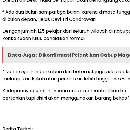
Dijelaskan Devi, masa persiapan akan berlangsung cuku
“ Ada dua bulan sampai tiga bulan, karena dimasa tun
di bulan depan,” jelas Devi Tri Candrawati.
Dengan jumlah 125 pelajar dari seluruh wilayah di Kabu
ketika sudah lulus pendidikan formal.
Baca Juga :
Dikonfirmasi Pelantikan Cabup Mage
“ Nanti kegiatan berkebun dan beternak juga ada dibela
melanjutkan kuliah atau pendidikan lebih tinggi, anak-an
Kedepannya pun berencana untuk memanfaatkan barang 
pertanian tapi disini akan menggunakan barang bekas,”
Berita Terkait