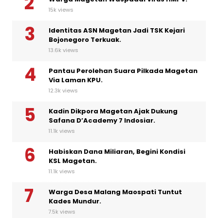
15k views
Identitas ASN Magetan Jadi TSK Kejari
Bojonegoro Terkuak.
13.6k views
Pantau Perolehan Suara Pilkada Magetan
Via Laman KPU.
12.3k views
Kadin Dikpora Magetan Ajak Dukung
Safana D’Academy 7 Indosiar.
11.1k views
Habiskan Dana Miliaran, Begini Kondisi
KSL Magetan.
11.1k views
Warga Desa Malang Maospati Tuntut
Kades Mundur.
7.5k views