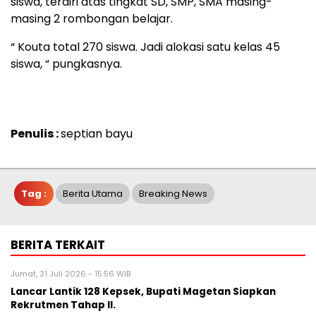
siswa, terdiri atas tingkat SD, SMP, SMA masing-
masing 2 rombongan belajar.
“ Kouta total 270 siswa. Jadi alokasi satu kelas 45
siswa, “ pungkasnya.
Penulis :
septian bayu
Tag :
Berita Utama
Breaking News
BERITA TERKAIT
Jumat, 31 Juli 2026 - 15:56 WIB
Lancar Lantik 128 Kepsek, Bupati Magetan Siapkan
Rekrutmen Tahap II.