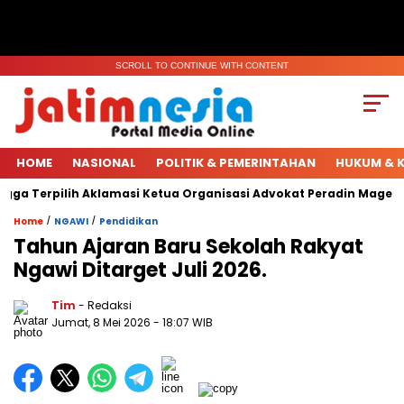
SCROLL TO CONTINUE WITH CONTENT
HOME
NASIONAL
POLITIK & PEMERINTAHAN
HUKUM & K
ga Terpilih Aklamasi Ketua Organisasi Advokat Peradin Magetan.
/
/
Home
NGAWI
Pendidikan
Tahun Ajaran Baru Sekolah Rakyat
Ngawi Ditarget Juli 2026.
Tim
- Redaksi
Jumat, 8 Mei 2026
- 18:07 WIB