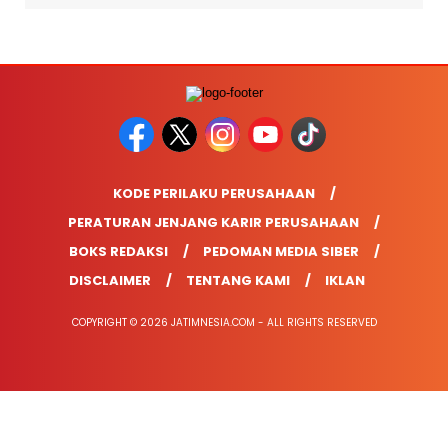
KODE PERILAKU PERUSAHAAN
PERATURAN JENJANG KARIR PERUSAHAAN
BOKS REDAKSI
PEDOMAN MEDIA SIBER
DISCLAIMER
TENTANG KAMI
IKLAN
COPYRIGHT © 2026 JATIMNESIA.COM - ALL RIGHTS RESERVED