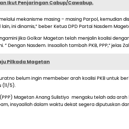
tan Ikut Penjaringan Cabup/Cawabup.
alui mekanisme masing – masing Parpol, kemudian disele
 lain, ini dinamis,” beber Ketua DPD Partai Nasdem Maget
ngamini jika Golkar Magetan telah menjalin koalisi den
. ” Dengan Nasdem. Insaalloh tambah PKB, PPP,” jelas Zaka
aju Pilkada Magetan
ratno belum ingin membeber arah koalisi PKB untuk ber
(11/5).
PP) Magetan Anang Sulistiyo mengaku telah ada arah koa
 Team, insyaallah dalam waktu dekat segera diputuskan da