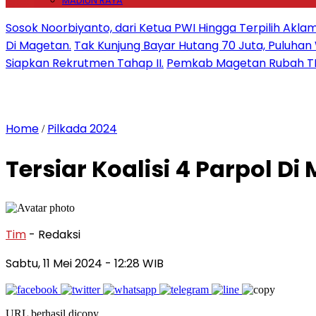
MADIUN RAYA
Sosok Noorbiyanto, dari Ketua PWI Hingga Terpilih Akla
Di Magetan.
Tak Kunjung Bayar Hutang 70 Juta, Puluh
Siapkan Rekrutmen Tahap II.
Pemkab Magetan Rubah TP
Home
Pilkada 2024
/
Tersiar Koalisi 4 Parpol Di
Tim
- Redaksi
Sabtu, 11 Mei 2024
- 12:28 WIB
URL berhasil dicopy