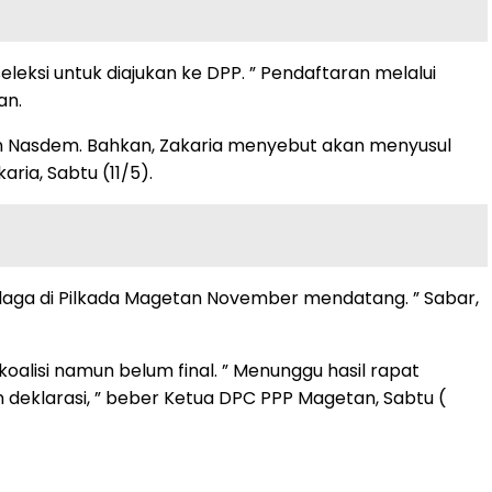
ksi untuk diajukan ke DPP. ” Pendaftaran melalui
an.
gan Nasdem. Bahkan, Zakaria menyebut akan menyusul
ria, Sabtu (11/5).
laga di Pilkada Magetan November mendatang. ” Sabar,
lisi namun belum final. ” Menunggu hasil rapat
n deklarasi, ” beber Ketua DPC PPP Magetan, Sabtu (