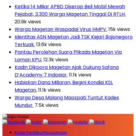
Ketika 14 Miliar APBD Diserap Beli Mobil Mewah
Pejabat, 3.300 Warga Magetan Tinggal Di RTLH.
20.9k views
Warga Magetan Waspadai Virus HMPV.
15k views
Identitas ASN Magetan Jadi TSK Kejari Bojonegoro
Terkuak.
13.6k views
Pantau Perolehan Suara Pilkada Magetan Via
Laman KPU.
12.3k views
Kadin Dikpora Magetan Ajak Dukung Safana
D’Academy 7 Indosiar.
11.1k views
Habiskan Dana Miliaran, Begini Kondisi KSL
Magetan.
11.1k views
Warga Desa Malang Maospati Tuntut Kades
Mundur.
7.5k views
Kode Perilaku Perusahaan