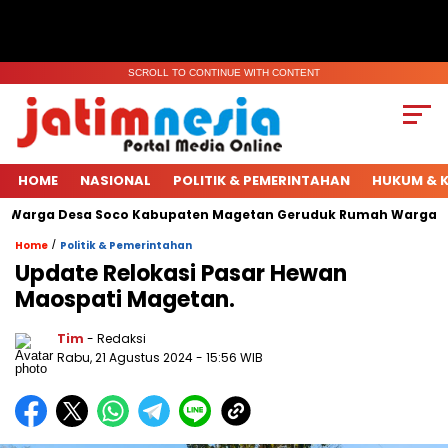
SCROLL TO CONTINUE WITH CONTENT
HOME
NASIONAL
POLITIK & PEMERINTAHAN
HUKUM & K
 Warga Desa Soco Kabupaten Magetan Geruduk Rumah Warga.
/
Home
Politik & Pemerintahan
Update Relokasi Pasar Hewan
Maospati Magetan.
Tim
- Redaksi
Rabu, 21 Agustus 2024
- 15:56 WIB