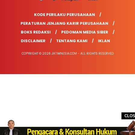
KODE PERILAKU PERUSAHAAN
PERATURAN JENJANG KARIR PERUSAHAAN
BOKS REDAKSI
PEDOMAN MEDIA SIBER
DISCLAIMER
TENTANG KAMI
IKLAN
COPYRIGHT © 2026 JATIMNESIA.COM - ALL RIGHTS RESERVED
CLO