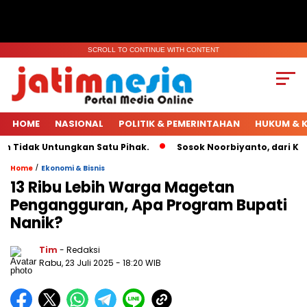
SCROLL TO CONTINUE WITH CONTENT
HOME
NASIONAL
POLITIK & PEMERINTAHAN
HUKUM & K
idak Untungkan Satu Pihak.
Sosok Noorbiyanto, dari Ketua 
/
Home
Ekonomi & Bisnis
13 Ribu Lebih Warga Magetan
Pengangguran, Apa Program Bupati
Nanik?
Tim
- Redaksi
Rabu, 23 Juli 2025
- 18:20 WIB