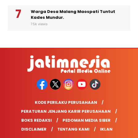
Warga Desa Malang Maospati Tuntut
Kades Mundur.
7.5k views
KODE PERILAKU PERUSAHAAN
PERATURAN JENJANG KARIR PERUSAHAAN
BOKS REDAKSI
PEDOMAN MEDIA SIBER
DISCLAIMER
TENTANG KAMI
IKLAN