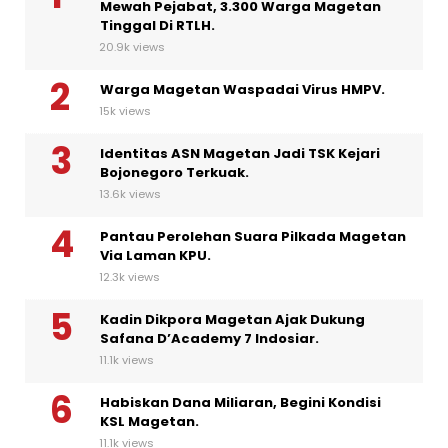
Mewah Pejabat, 3.300 Warga Magetan
Tinggal Di RTLH.
20.9k views
Warga Magetan Waspadai Virus HMPV.
15k views
Identitas ASN Magetan Jadi TSK Kejari
Bojonegoro Terkuak.
13.6k views
Pantau Perolehan Suara Pilkada Magetan
Via Laman KPU.
12.3k views
Kadin Dikpora Magetan Ajak Dukung
Safana D’Academy 7 Indosiar.
11.1k views
Habiskan Dana Miliaran, Begini Kondisi
KSL Magetan.
11.1k views