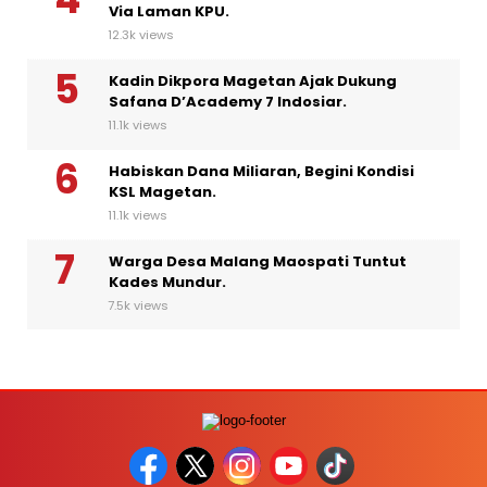
Via Laman KPU.
12.3k views
Kadin Dikpora Magetan Ajak Dukung
Safana D’Academy 7 Indosiar.
11.1k views
Habiskan Dana Miliaran, Begini Kondisi
KSL Magetan.
11.1k views
Warga Desa Malang Maospati Tuntut
Kades Mundur.
7.5k views