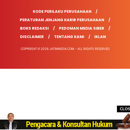
KODE PERILAKU PERUSAHAAN
PERATURAN JENJANG KARIR PERUSAHAAN
BOKS REDAKSI
PEDOMAN MEDIA SIBER
DISCLAIMER
TENTANG KAMI
IKLAN
COPYRIGHT © 2026 JATIMNESIA.COM - ALL RIGHTS RESERVED
CLO