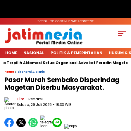
SCROLL TO CONTINUE WITH CONTENT
HOME
NASIONAL
POLITIK & PEMERINTAHAN
HUKUM & K
 Terpilih Aklamasi Ketua Organisasi Advokat Peradin Magetan.
/
Home
Ekonomi & Bisnis
Pasar Murah Sembako Disperindag
Magetan Diserbu Masyarakat.
Tim
- Redaksi
Selasa, 29 Juli 2025
- 18:33 WIB