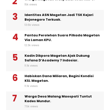
15k views
Identitas ASN Magetan Jadi TSK Kejari
Bojonegoro Terkuak.
13.6k views
Pantau Perolehan Suara Pilkada Magetan
Via Laman KPU.
12.3k views
Kadin Dikpora Magetan Ajak Dukung
Safana D’Academy 7 Indosiar.
11.1k views
Habiskan Dana Miliaran, Begini Kondisi
KSL Magetan.
11.1k views
Warga Desa Malang Maospati Tuntut
Kades Mundur.
7.5k views