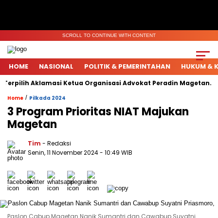
SCROLL TO CONTINUE WITH CONTENT
HOME
NASIONAL
POLITIK & PEMERINTAHAN
HUKUM & K
erpilih Aklamasi Ketua Organisasi Advokat Peradin Magetan.
/
Home
Pilkada 2024
3 Program Prioritas NIAT Majukan
Magetan
Tim
- Redaksi
Senin, 11 November 2024
- 10:49 WIB
Paslon Cabup Magetan Nanik Sumantri dan Cawabup Suyatni