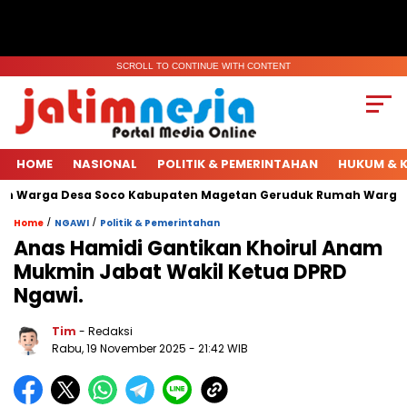
SCROLL TO CONTINUE WITH CONTENT
HOME
NASIONAL
POLITIK & PEMERINTAHAN
HUKUM & K
n Warga Desa Soco Kabupaten Magetan Geruduk Rumah Warga.
/
/
Home
NGAWI
Politik & Pemerintahan
Anas Hamidi Gantikan Khoirul Anam
Mukmin Jabat Wakil Ketua DPRD
Ngawi.
Tim
- Redaksi
Rabu, 19 November 2025
- 21:42 WIB