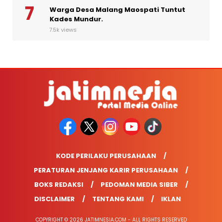
Warga Desa Malang Maospati Tuntut
Kades Mundur.
7.5k views
KODE PERILAKU PERUSAHAAN
PERATURAN JENJANG KARIR PERUSAHAAN
BOKS REDAKSI
PEDOMAN MEDIA SIBER
DISCLAIMER
TENTANG KAMI
IKLAN
COPYRIGHT © 2026 JATIMNESIA.COM - ALL RIGHTS RESERVED