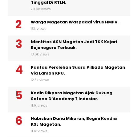
Tinggal Di RTLH.
20.9k views
Warga Magetan Waspadai Virus HMPV.
15k views
Identitas ASN Magetan Jadi TSK Kejari
Bojonegoro Terkuak.
13.6k views
Pantau Perolehan Suara Pilkada Magetan
Via Laman KPU.
12.3k views
Kadin Dikpora Magetan Ajak Dukung
Safana D’Academy 7 Indosiar.
11.1k views
Habiskan Dana Miliaran, Begini Kondisi
KSL Magetan.
11.1k views